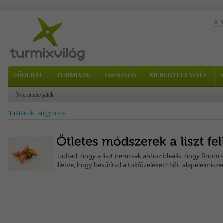
A 
FŐOLDAL
TURMIXOK
EGÉSZSÉG
MÉREGTELENÍTÉS
Nyereményjáték
Találatok: sógyurma
Tudtad, hogy a liszt nemcsak ahhoz ideális, hogy finom 
illetve, hogy besűrítsd a tökfőzeléket? Sőt, alapélelmisze