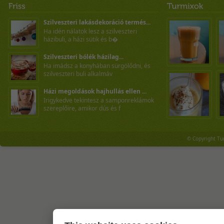
Szilveszteri lakásdekoráció termés...
Ha idén nálatok lesz a szilveszteri
házibuli, a házi sütik és b�
Szilveszteri bólék házilag...
Ha imádsz a konyhában sürgölődni, és
szilveszteri buli alkalmáv
Házi megoldások hajhullás ellen ...
Irigykedve tekintesz a samponreklámok
szereplőire, amikor dús és f
© Copyright Tu