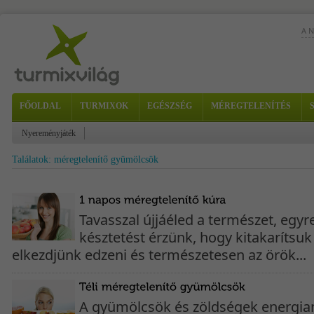
A 
A n
FŐOLDAL
TURMIXOK
EGÉSZSÉG
MÉREGTELENÍTÉS
sze
Nyereményjáték
Találatok: méregtelenítő gyümölcsök
Tavasszal újjáéled a természet, egy
késztetést érzünk, hogy kitakarítsuk 
elkezdjünk edzeni és természetesen az örök...
A gyümölcsök és zöldségek energia