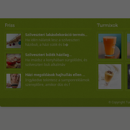
Szilveszteri lakásdekoráció termés...
Ha idén nálatok lesz a szilveszteri
házibuli, a házi sütik és b�
Szilveszteri bólék házilag...
Ha imádsz a konyhában sürgölődni, és
szilveszteri buli alkalmáv
Házi megoldások hajhullás ellen ...
Irigykedve tekintesz a samponreklámok
szereplőire, amikor dús és f
© Copyright Tu