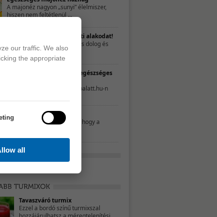
A majonéz nagyon „sunyi” élelmiszer,
hiszen nem feltétlenül ...
Nyerd vissza a szülés előtti alakodat!
A gyermekáldás fantasztikus dolog és
ze our traffic. We also
talán az egyik ...
icking the appropriate
TESZT – Te mennyire élsz egészséges
életet?
A következő tesztet a 21napalatt.hu-n
találtuk. Egyszerűen csak ...
Mit nassoljon a gyerek?
eting
Néhány szülő úgy gondolja, hogy a
nassolás rosszat ...
llow all
Tavaszváró turmix
Ezzel a bordó színű turmixszal
hozzájárulhatsz a méregtelenítési