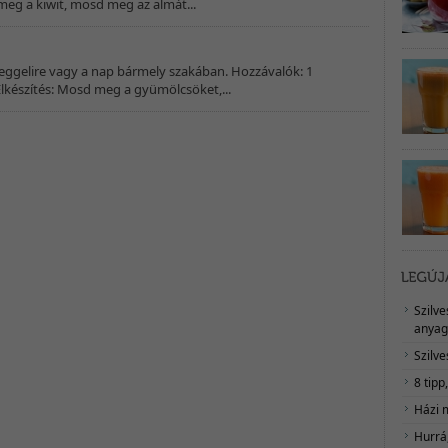
meg a kiwit, mosd meg az almát...
reggelire vagy a nap bármely szakában. Hozzávalók: 1
 Elkészítés: Mosd meg a gyümölcsöket,...
Szilv
anyag
Szilve
8 tipp
Házi 
Hurrá,