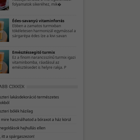
folyamatok sikeréhez, mik�
Édes-savanyú vitaminforrás
Ebben a zamatos turmixban
tökéletesen harmonizál egymással a
sárgarépa édes íze a kivi savan
Emésztéssegitő turmix
Ez a finom narancsszínű turmix igazi
vitaminbomba, ráadásul az
emésztésedet is helyre rakja. P
eszteri lakásdekoráció természetes
okból
szteri bólék házilag
, mire használhatod a bóraxot a ház körül
megoldások hajhullás ellen
 itt a spárgaszezon!