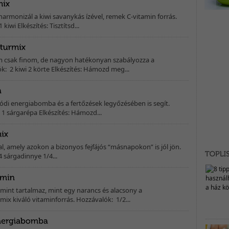
harmonizál a kiwi savanykás ízével, remek C-vitamin forrás.
iwi Elkészítés: Tisztítsd...
em csak finom, de nagyon hatékonyan szabályozza a
: 2 kiwi 2 körte Elkészítés: Hámozd meg...
lódi energiabomba és a fertőzések legyőzésében is segít.
 1 sárgarépa Elkészítés: Hámozd...
al, amely azokon a bizonyos fejfájós “másnapokon” is jól jön.
 sárgadinnye 1/4...
tamint tartalmaz, mint egy narancs és alacsony a
rmix kiváló vitaminforrás. Hozzávalók: 1/2...