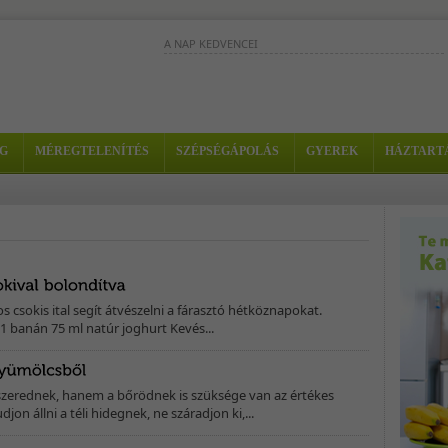
A NAP KEDVENCEI
Ez az ital rendkívül hatékony
húgyhólyaggyulladás esetén és mellet
kitűnő frissítő ital is. - Hozzávalók: -...
Az avokádó sok B- és E-
G
MÉREGTELENÍTÉS
SZÉPSÉGÁPOLÁS
GYEREK
HÁZTART
vitamint tartalmaz, jót tesz
hormonoknak és nyugtató
hatása is érvényesül. Jó...
Az eper és az ananász íze külön-külön 
varázslatos, együtt viszont fantasztikus
Hozzávalók: - 1/4 ananász -...
 csokis ital segít átvészelni a fárasztó hétköznapokat.
 1 banán 75 ml natúr joghurt Kevés...
erednek, hanem a bőrödnek is szüksége van az értékes
jon állni a téli hidegnek, ne száradjon ki,...