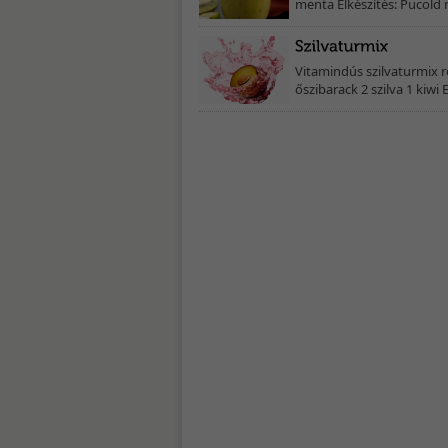
menta Elkészítés: Pucold 
Vitamindús szilvaturmix 
őszibarack 2 szilva 1 kiwi