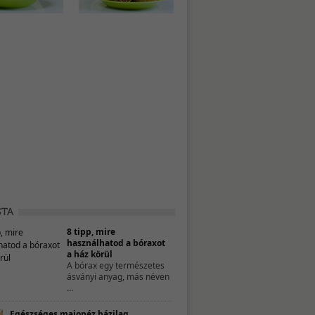
8 tipp, mire
használhatod a bóraxot
a ház körül
A bórax egy természetes
ásványi anyag, más néven
...
Egészséges majonéz házilag