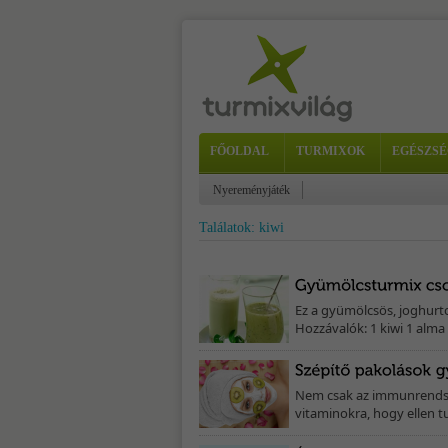
FŐOLDAL
TURMIXOK
EGÉSZSÉ
Nyereményjáték
Találatok: kiwi
Ez a gyümölcsös, joghurtos
Hozzávalók: 1 kiwi 1 alma
Nem csak az immunrendsz
vitaminokra, hogy ellen tud