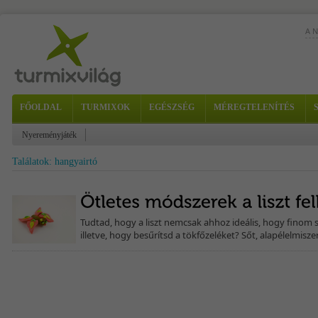
A 
Alm
fri
a...
FŐOLDAL
TURMIXOK
EGÉSZSÉG
MÉREGTELENÍTÉS
Nyereményjáték
Találatok: hangyairtó
a k
Tudtad, hogy a liszt nemcsak ahhoz ideális, hogy finom 
illetve, hogy besűrítsd a tökfőzeléket? Sőt, alapélelmisze