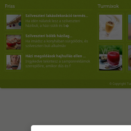
Szilveszteri lakásdekoráció termés...
Ha idén nálatok lesz a szilveszteri
házibuli, a házi sütik és b�
Szilveszteri bólék házilag...
Ha imádsz a konyhában sürgölődni, és
szilveszteri buli alkalmáv
Házi megoldások hajhullás ellen ...
Irigykedve tekintesz a samponreklámok
szereplőire, amikor dús és f
© Copyright Tu