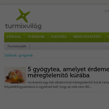
A 
FŐOLDAL
TURMIXOK
EGÉSZSÉG
MÉREGTELENÍTÉS
Nyereményjáték
Találatok: gyógyteák
és 
nap
Ha évente egy-két alkalommal méregtelenítő kúrát tartas
folyadékfogyasztásra is ügyelned kell, hogy az oda nem illő...