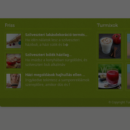
Szilveszteri lakásdekoráció termés...
Ha idén nálatok lesz a szilveszteri
házibuli, a házi sütik és b�
Szilveszteri bólék házilag...
Ha imádsz a konyhában sürgölődni, és
szilveszteri buli alkalmáv
Házi megoldások hajhullás ellen ...
Irigykedve tekintesz a samponreklámok
szereplőire, amikor dús és f
© Copyright Tu