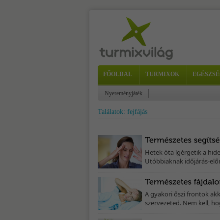
FŐOLDAL
TURMIXOK
EGÉSZSÉ
Nyereményjáték
Találatok: fejfájás
Hetek óta ígérgetik a hid
Utóbbiaknak időjárás-előr
A gyakori őszi frontok ak
szervezeted. Nem kell, ho