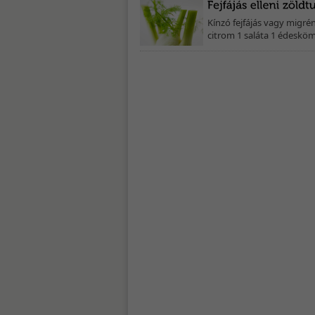
Kínzó fejfájás vagy migré
citrom 1 saláta 1 édesköm