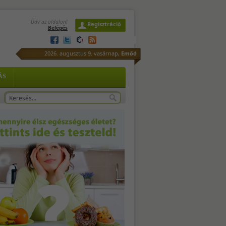
Üdv az oldalon!
Regisztráció
Belépés
2026. augusztus 9. vasárnap,
Emőd
ÁS
a
tő,