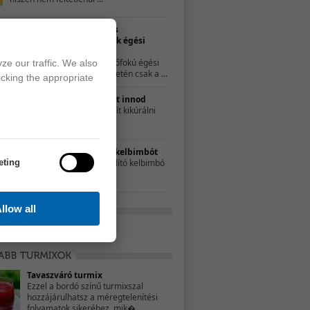
Természetes
gyógymódok égési
sérülésekre
A kisebb, elsőfokú égési
ze our traffic. We also
sérülések esetén csak a ...
icking the appropriate
10 ok, amiért érdemes teát innod
A tea nemcsak a náthát segít kikúrálni
forró, ...
Ezért egyél rendszeresen kelbimbót
eting
Az apró káposztához hasonlító kelbimbó
sok vitamint és ...
llow all
Tavaszváró turmix
Ezzel a bordó színű turmixszal
hozzájárulhatsz a méregtelenítési
folyamatok sikeréhez, mik�