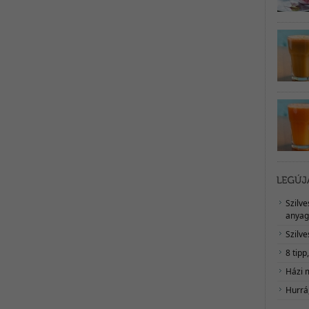
Szilv
anyag
Szilve
8 tipp
Házi 
Hurrá,