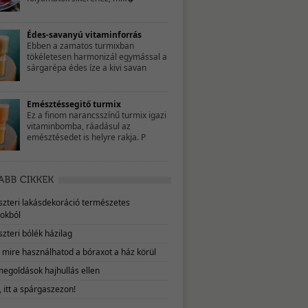
Édes-savanyú vitaminforrás
Ebben a zamatos turmixban
tökéletesen harmonizál egymással a
sárgarépa édes íze a kivi savan
Emésztéssegitő turmix
Ez a finom narancsszínű turmix igazi
vitaminbomba, ráadásul az
emésztésedet is helyre rakja. P
eszteri lakásdekoráció természetes
okból
szteri bólék házilag
, mire használhatod a bóraxot a ház körül
megoldások hajhullás ellen
 itt a spárgaszezon!