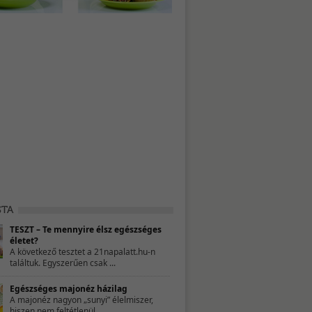
TESZT – Te mennyire élsz egészséges
életet?
A következő tesztet a 21napalatt.hu-n
találtuk. Egyszerűen csak ...
Egészséges majonéz házilag
A majonéz nagyon „sunyi” élelmiszer,
hiszen nem feltétlenül ...