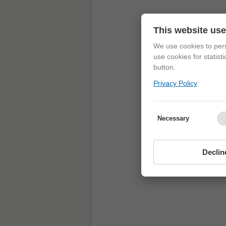
This website us
We use cookies to pers
use cookies for statist
button.
Privacy Policy
Necessary
Declin