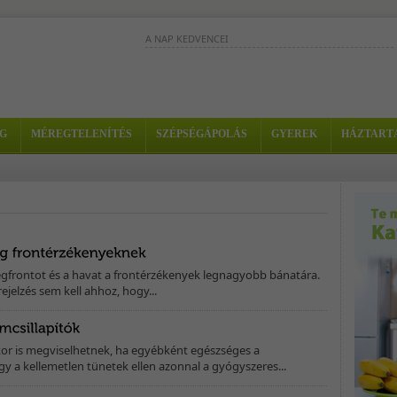
A NAP KEDVENCEI
Ez a csupa gyökérzöldségből készülő
turmix magas magnéziumtartalmának
köszönhetően nagyon jó nyugtató...
G
MÉREGTELENÍTÉS
SZÉPSÉGÁPOLÁS
GYEREK
HÁZTART
Ez a rostokban gazdag
turmix segít visszaállítani 
belek optimális működését, és mellesleg nagyon
finom is. -...
Gyümölcscentrifuga használatával
könnyen elkészíthető és rendkívül frissí
energetizáló turmix. -...
egfrontot és a havat a frontérzékenyek legnagyobb bánatára.
ejelzés sem kell ahhoz, hogy...
kor is megviselhetnek, ha egyébként egészséges a
gy a kellemetlen tünetek ellen azonnal a gyógyszeres...