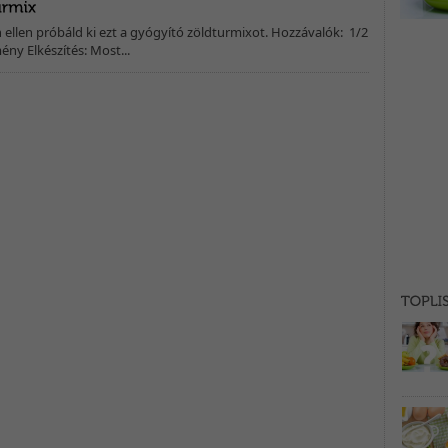
n ellen próbáld ki ezt a gyógyító zöldturmixot. Hozzávalók: 1/2
ény Elkészítés: Most...