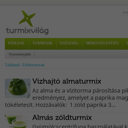
A 
FŐOLDAL
TURMIXOK
EGÉSZSÉG
MÉREGTELENÍTÉS
Nyereményjáték
Találatok: Zöldturmixok
err
moz
Az alma és a vízitorma párosítása pi
eredményez, amelyet a paprika mag
tökéletesít. Hozzávalók: 1 zöld paprika 3...
Gyümölcscentrifuga használatával k