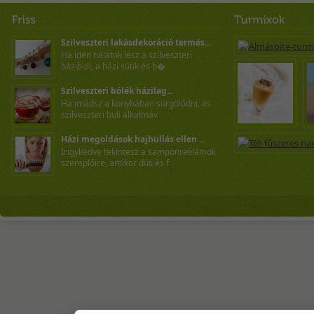
Szilveszteri lakásdekoráció termés...
Ha idén nálatok lesz a szilveszteri
házibuli, a házi sütik és b�
Szilveszteri bólék házilag...
Ha imádsz a konyhában sürgölődni, és
szilveszteri buli alkalmáv
Házi megoldások hajhullás ellen ...
Irigykedve tekintesz a samponreklámok
szereplőire, amikor dús és f