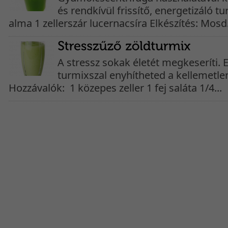
és rendkívül frissítő, energetizáló t
alma 1 zellerszár lucernacsíra Elkészítés: Mosd.
A stressz sokak életét megkeseríti. 
turmixszal enyhítheted a kellemetlen
Hozzávalók: 1 közepes zeller 1 fej saláta 1/4...