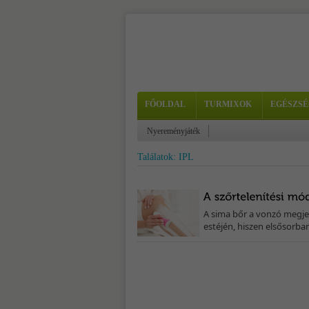
FŐOLDAL
TURMIXOK
EGÉSZSÉ
Nyereményjáték
Találatok: IPL
A sima bőr a vonzó megjel
estéjén, hiszen elsősorba