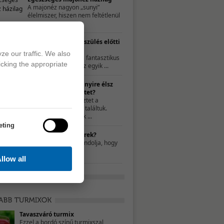
A majonéz nagyon „sunyi”
élelmiszer, hiszen nem feltétlenül
...
Nyerd vissza a szülés előtti
alakodat!
ze our traffic. We also
A gyermekáldás fantasztikus
icking the appropriate
dolog és talán az egyik ...
TESZT – Te mennyire élsz
egészséges életet?
A következő tesztet a
21napalatt.hu-n találtuk.
Egyszerűen csak ...
eting
Mit nassoljon a gyerek?
Néhány szülő úgy gondolja, hogy
a nassolás rosszat ...
llow all
Tavaszváró turmix
Ezzel a bordó színű turmixszal