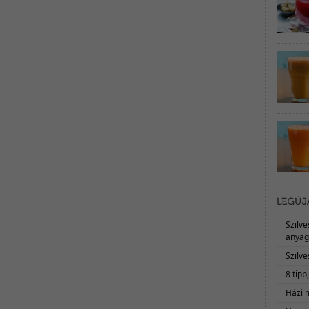
Szilv
anyag
Szilve
8 tipp
Házi 