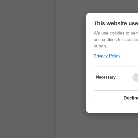
This website us
We use cookies to pers
use cookies for statist
button.
Privacy Policy
Necessary
Declin