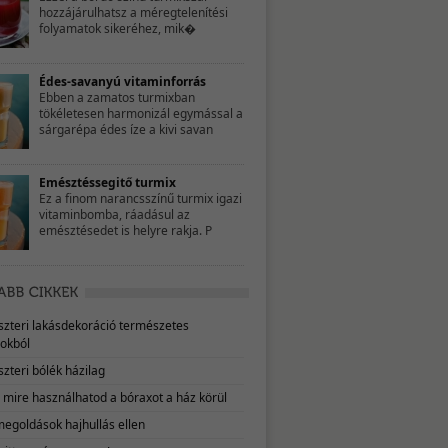
hozzájárulhatsz a méregtelenítési
folyamatok sikeréhez, mik�
Édes-savanyú vitaminforrás
Ebben a zamatos turmixban
tökéletesen harmonizál egymással a
sárgarépa édes íze a kivi savan
Emésztéssegitő turmix
Ez a finom narancsszínű turmix igazi
vitaminbomba, ráadásul az
emésztésedet is helyre rakja. P
eszteri lakásdekoráció természetes
okból
szteri bólék házilag
, mire használhatod a bóraxot a ház körül
megoldások hajhullás ellen