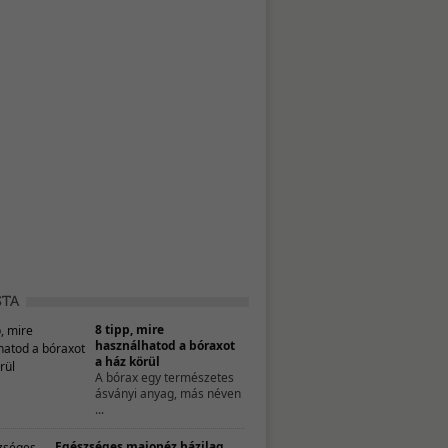
8 tipp, mire
használhatod a bóraxot
a ház körül
A bórax egy természetes
ásványi anyag, más néven
...
Egészséges majonéz házilag