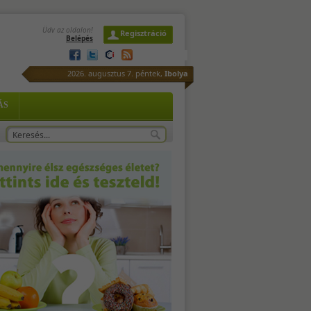
Üdv az oldalon!
Regisztráció
Belépés
is
. -
2026. augusztus 7. péntek,
Ibolya
ÁS
ös
- 3
tő,