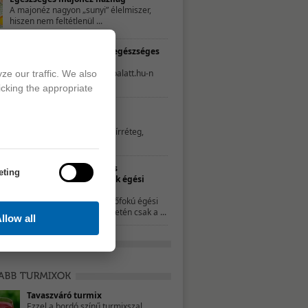
A majonéz nagyon „sunyi” élelmiszer,
hiszen nem feltétlenül ...
TESZT – Te mennyire élsz egészséges
életet?
A következő tesztet a 21napalatt.hu-n
ze our traffic. We also
találtuk. Egyszerűen csak ...
icking the appropriate
Hatékony és természetes
zsíroldószerek
Az edények aljára ragadt zsírréteg,
illetve a főzés ...
Természetes
eting
gyógymódok égési
sérülésekre
A kisebb, elsőfokú égési
sérülések esetén csak a ...
llow all
Tavaszváró turmix
Ezzel a bordó színű turmixszal