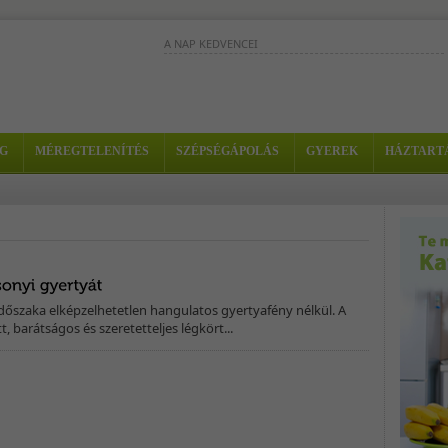
A NAP KEDVENCEI
Az eper és az ananász íze külön-külön 
varázslatos, együtt viszont fantasztikus
Hozzávalók: - 1/4 ananász -...
G
MÉREGTELENÍTÉS
SZÉPSÉGÁPOLÁS
GYEREK
HÁZTART
Antibakteriális hatású vör
turmix, amely különösen
hatásos, ha antibiotikumokat szedsz. - Hozzávalók: 
alma...
Gyümölcscentrifuga használatával
könnyen elkészíthető és rendkívül frissí
energetizáló turmix. -...
dőszaka elképzelhetetlen hangulatos gyertyafény nélkül. A
 barátságos és szeretetteljes légkört...