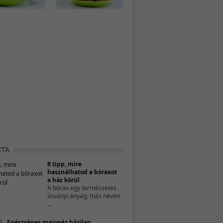
8 tipp, mire
használhatod a bóraxot
a ház körül
A bórax egy természetes
ásványi anyag, más néven
...
Egészséges majonéz házilag