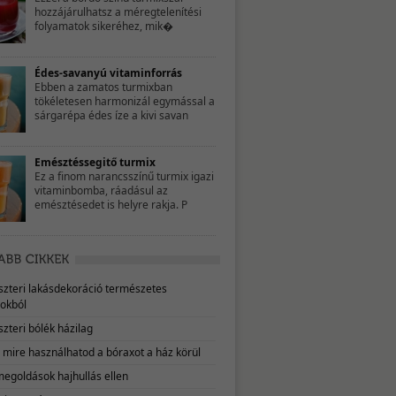
hozzájárulhatsz a méregtelenítési
folyamatok sikeréhez, mik�
Édes-savanyú vitaminforrás
Ebben a zamatos turmixban
tökéletesen harmonizál egymással a
sárgarépa édes íze a kivi savan
Emésztéssegitő turmix
Ez a finom narancsszínű turmix igazi
vitaminbomba, ráadásul az
emésztésedet is helyre rakja. P
eszteri lakásdekoráció természetes
okból
szteri bólék házilag
, mire használhatod a bóraxot a ház körül
megoldások hajhullás ellen