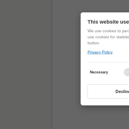
This website us
We use cookies to pers
use cookies for statist
button.
Privacy Policy
Necessary
Declin