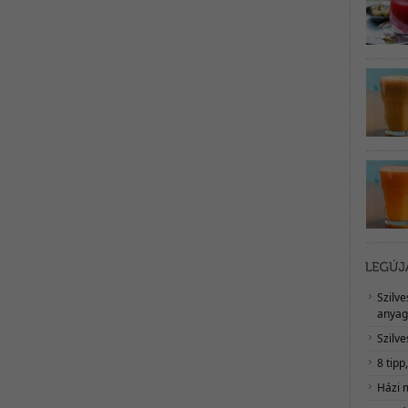
Szilv
anyag
Szilve
8 tipp
Házi 