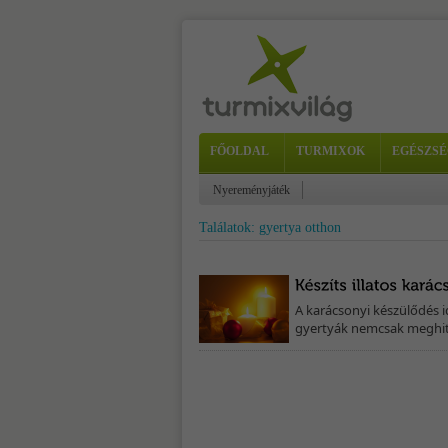
FŐOLDAL
TURMIXOK
EGÉSZSÉ
Nyereményjáték
Találatok: gyertya otthon
A karácsonyi készülődés i
gyertyák nemcsak meghitt,