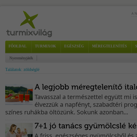
A 
Iga
ana
sze
FŐOLDAL
TURMIXOK
EGÉSZSÉG
MÉREGTELENÍTÉS
Nyereményjáték
Találatok: zöldséglé
ver
Tavasszal a természettel együtt mi 
élvezzük a napfényt, szabadtéri pro
színes ruhákba öltözünk. Sokunk azonban...
A friss, egészséges gyümölcsből és 