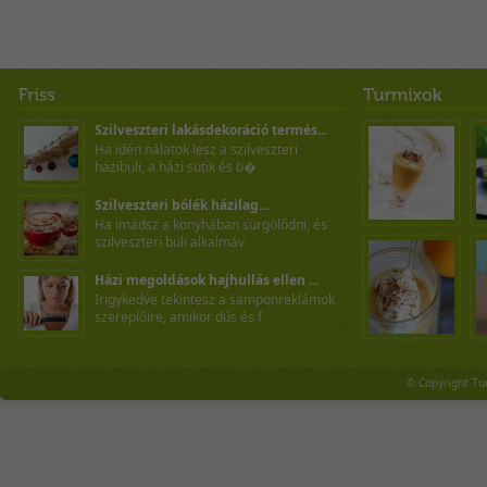
Szilveszteri lakásdekoráció termés...
Ha idén nálatok lesz a szilveszteri
házibuli, a házi sütik és b�
Szilveszteri bólék házilag...
Ha imádsz a konyhában sürgölődni, és
szilveszteri buli alkalmáv
Házi megoldások hajhullás ellen ...
Irigykedve tekintesz a samponreklámok
szereplőire, amikor dús és f
© Copyright Tu