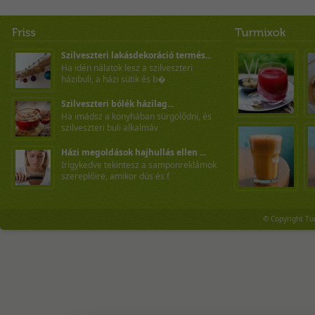
Szilveszteri lakásdekoráció termés...
Ha idén nálatok lesz a szilveszteri
házibuli, a házi sütik és b�
Szilveszteri bólék házilag...
Ha imádsz a konyhában sürgölődni, és
szilveszteri buli alkalmáv
Házi megoldások hajhullás ellen ...
Irigykedve tekintesz a samponreklámok
szereplőire, amikor dús és f
© Copyright Tu