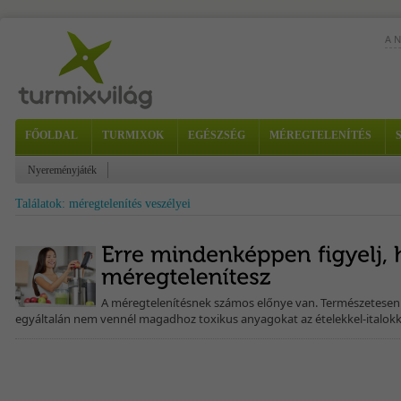
A 
FŐOLDAL
TURMIXOK
EGÉSZSÉG
MÉREGTELENÍTÉS
egy
Nyereményjáték
ízv
Találatok: méregtelenítés veszélyei
A méregtelenítésnek számos előnye van. Természetesen 
egyáltalán nem vennél magadhoz toxikus anyagokat az ételekkel-italokkal