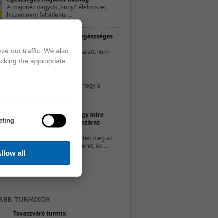
A majonéz nagyon „sunyi” élelmiszer,
hiszen nem feltétlenül ...
TESZT – Te mennyire élsz egészséges
életet?
ze our traffic. We also
A következő tesztet a 21napalatt.hu-n
találtuk. Egyszerűen csak ...
icking the appropriate
Mit nassoljon a gyerek?
Néhány szülő úgy gondolja, hogy a
nassolás rosszat ...
10 ötlet, hogy mire
eting
használd a száraz
kenyeret
Ha nem ettétek meg az
összes kenyeret, és ...
llow all
Tavaszváró turmix