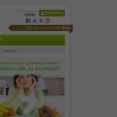
Üdv az oldalon!
Regisztráció
Belépés
az,
2026. augusztus 7. péntek,
Ibolya
,
ÁS
ól
ely
...