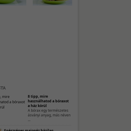
8 tipp, mire
használhatod a bóraxot
a ház körül
A bórax egy természetes
ásványi anyag, más néven
...
Egészséges majonéz házilag