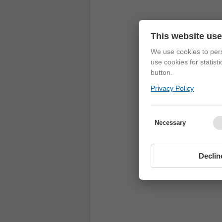
This website us
We use cookies to pers
use cookies for statist
button.
Privacy Policy
Necessary
Declin