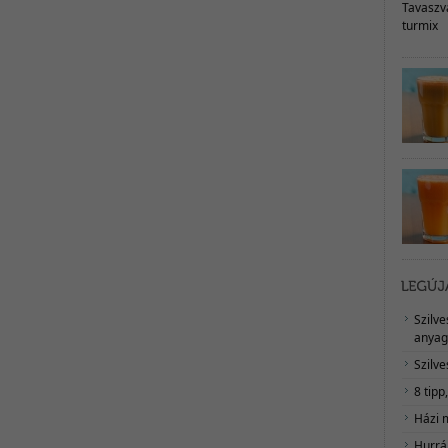
Szilv
anyag
Szilve
8 tipp
Házi 
Hurrá,