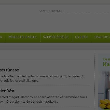
A NAP KEDVENCEI
A kiwi kétszer annyi C-vitamint tartalm
mint a narancs, immunerősítő,
méregtelenítő és frissítő ital. -...
Kitűnő reggeli ébresztő ital
G
MÉREGTELENÍTÉS
SZÉPSÉGÁPOLÁS
GYEREK
HÁZTART
amely azokon a bizonyos
fejfájós "másnapokon" is j
jön. - Hozzávalók: - 2
narancs...
Nagyon finom, egészséges turmix, am
nagyon jó hatással van a bőrre. -
Hozzávalók: - 2 alma - 1/2 sárgadinnye -
adít a testben felgyülemlő méreganyagoktól, felszabadít,
vel tölt fel. Az első alkalom...
 érzed magad, alacsony az energiaszinted és semmihez sincs
hogy méregteleníts. Ne gondolj napokon...