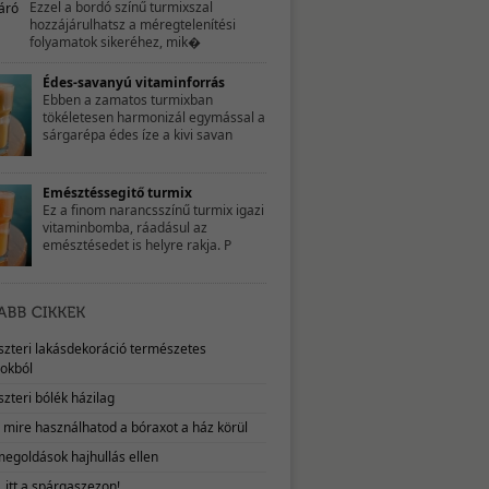
Ezzel a bordó színű turmixszal
hozzájárulhatsz a méregtelenítési
folyamatok sikeréhez, mik�
Édes-savanyú vitaminforrás
Ebben a zamatos turmixban
tökéletesen harmonizál egymással a
sárgarépa édes íze a kivi savan
Emésztéssegitő turmix
Ez a finom narancsszínű turmix igazi
vitaminbomba, ráadásul az
emésztésedet is helyre rakja. P
eszteri lakásdekoráció természetes
okból
szteri bólék házilag
, mire használhatod a bóraxot a ház körül
megoldások hajhullás ellen
 itt a spárgaszezon!