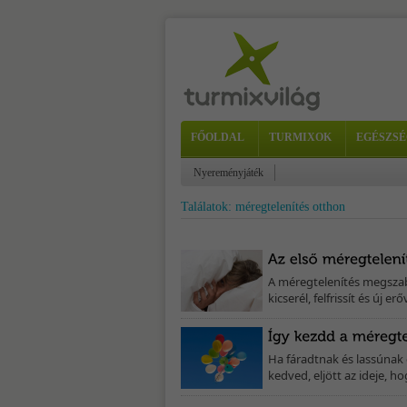
FŐOLDAL
TURMIXOK
EGÉSZSÉ
Nyereményjáték
Találatok: méregtelenítés otthon
A méregtelenítés megszab
kicserél, felfrissít és új erő
Ha fáradtnak és lassúnak
kedved, eljött az ideje, 