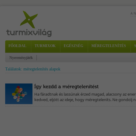
A 
FŐOLDAL
TURMIXOK
EGÉSZSÉG
MÉREGTELENÍTÉS
Nyereményjáték
Találatok: méregtelenítés alapok
Ha fáradtnak és lassúnak érzed magad, alacsony az ener
kedved, eljött az ideje, hogy méregteleníts. Ne gondolj 