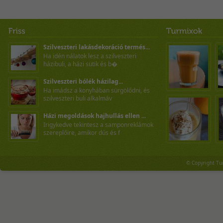
Szilveszteri lakásdekoráció termés...
Ha idén nálatok lesz a szilveszteri
házibuli, a házi sütik és b�
Szilveszteri bólék házilag...
Ha imádsz a konyhában sürgölődni, és
szilveszteri buli alkalmáv
Házi megoldások hajhullás ellen ...
Irigykedve tekintesz a samponreklámok
szereplőire, amikor dús és f
© Copyright Tu