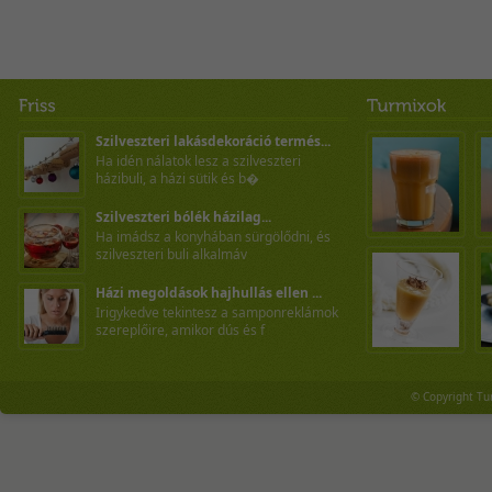
Szilveszteri lakásdekoráció termés...
Ha idén nálatok lesz a szilveszteri
házibuli, a házi sütik és b�
Szilveszteri bólék házilag...
Ha imádsz a konyhában sürgölődni, és
szilveszteri buli alkalmáv
Házi megoldások hajhullás ellen ...
Irigykedve tekintesz a samponreklámok
szereplőire, amikor dús és f
© Copyright Tu