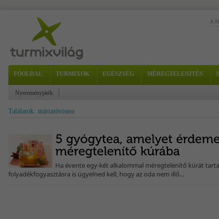
A 
FŐOLDAL
TURMIXOK
EGÉSZSÉG
MÉREGTELENÍTÉS
A m
vál
kiw
Nyereményjáték
Találatok: máriatövistea
Ha évente egy-két alkalommal méregtelenítő kúrát tartas
folyadékfogyasztásra is ügyelned kell, hogy az oda nem illő...