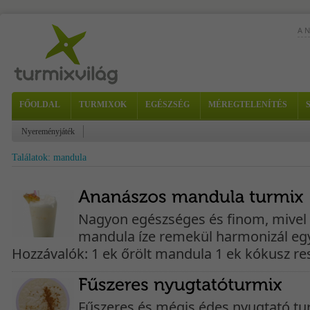
A 
FŐOLDAL
TURMIXOK
EGÉSZSÉG
MÉREGTELENÍTÉS
Nyereményjáték
dkg
Találatok: mandula
Nagyon egészséges és finom, mivel 
mandula íze remekül harmonizál eg
Hozzávalók: 1 ek őrölt mandula 1 ek kókusz res
Fűszeres és mégis édes nyugtató tur