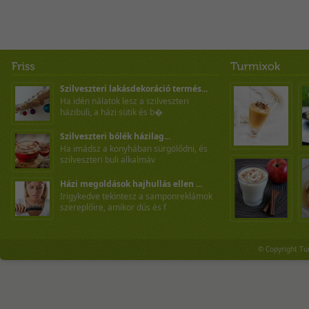
Szilveszteri lakásdekoráció termés...
Ha idén nálatok lesz a szilveszteri
házibuli, a házi sütik és b�
Szilveszteri bólék házilag...
Ha imádsz a konyhában sürgölődni, és
szilveszteri buli alkalmáv
Házi megoldások hajhullás ellen ...
Irigykedve tekintesz a samponreklámok
szereplőire, amikor dús és f
© Copyright Tu