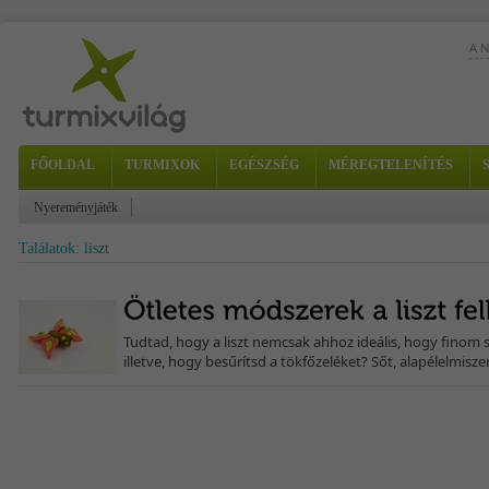
A 
FŐOLDAL
TURMIXOK
EGÉSZSÉG
MÉREGTELENÍTÉS
A 
sze
ki e
Nyereményjáték
Találatok: liszt
Tudtad, hogy a liszt nemcsak ahhoz ideális, hogy finom 
illetve, hogy besűrítsd a tökfőzeléket? Sőt, alapélelmisze