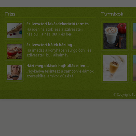
Szilveszteri lakásdekoráció termés...
Ha idén nálatok lesz a szilveszteri
házibuli, a házi sütik és b�
Szilveszteri bólék házilag...
Ha imádsz a konyhában sürgölődni, és
szilveszteri buli alkalmáv
Házi megoldások hajhullás ellen ...
Irigykedve tekintesz a samponreklámok
szereplőire, amikor dús és f
© Copyright Tu