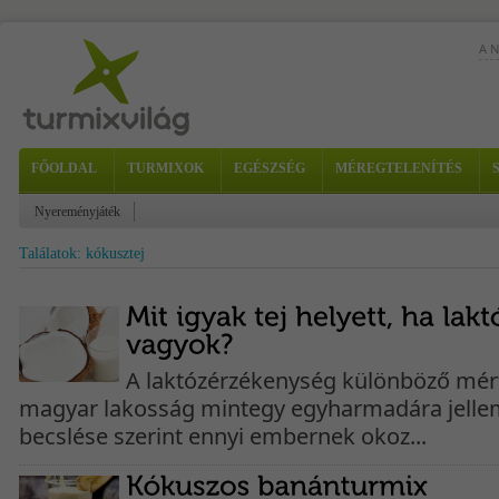
A 
FŐOLDAL
TURMIXOK
EGÉSZSÉG
MÉREGTELENÍTÉS
Nyereményjáték
Az 
Találatok: kókusztej
tar
mér
A laktózérzékenység különböző mér
magyar lakosság mintegy egyharmadára jell
becslése szerint ennyi embernek okoz...