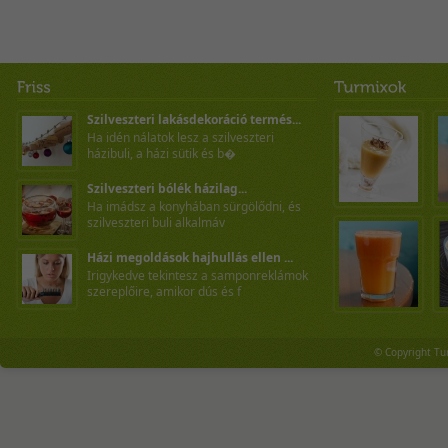
Szilveszteri lakásdekoráció termés...
Ha idén nálatok lesz a szilveszteri
házibuli, a házi sütik és b�
Szilveszteri bólék házilag...
Ha imádsz a konyhában sürgölődni, és
szilveszteri buli alkalmáv
Házi megoldások hajhullás ellen ...
Irigykedve tekintesz a samponreklámok
szereplőire, amikor dús és f
© Copyright Tu