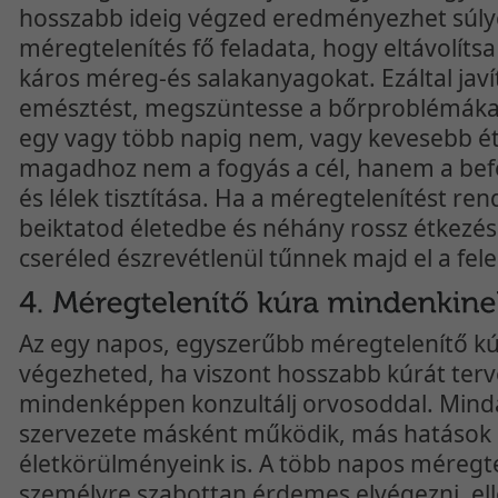
hosszabb ideig végzed eredményezhet súly
méregtelenítés fő feladata, hogy eltávolíts
káros méreg-és salakanyagokat. Ezáltal javí
emésztést, megszüntesse a bőrproblémákat 
egy vagy több napig nem, vagy kevesebb éte
magadhoz nem a fogyás a cél, hanem a befel
és lélek tisztítása. Ha a méregtelenítést re
beiktatod életedbe és néhány rossz étkezés
cseréled észrevétlenül tűnnek majd el a feles
Az egy napos, egyszerűbb méregtelenítő k
végezheted, ha viszont hosszabb kúrát terv
mindenképpen konzultálj orvosoddal. Min
szervezete másként működik, más hatások 
életkörülményeink is. A több napos méregte
személyre szabottan érdemes elvégezni, el