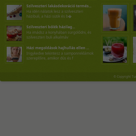
Szilveszteri lakásdekoráció termés...
Ha idén nálatok lesz a szilveszteri
házibuli, a házi sütik és b�
Szilveszteri bólék házilag...
Ha imádsz a konyhában sürgölődni, és
szilveszteri buli alkalmáv
Házi megoldások hajhullás ellen ...
Irigykedve tekintesz a samponreklámok
szereplőire, amikor dús és f
© Copyright Tu