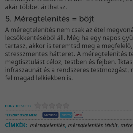
akár többet árthatsz.
A méregtelenítés nem csak az étel megvoná
lecsökkentéséből áll. Még ha egy napos gy
tartasz, akkor is teremtsd meg a megfelelő
stresszmentes hátteret. A méregtelenítés te
megtisztulást céloz, testben és fejben. Ikta
infraszaunát és a rendszeres testmozgást, m
fel magad lelkiekben is.
HOGY TETSZETT?
TETSZIK? OSZD MEG!
CÍMKÉK:
méregtelenítés
,
méregtelenítés tévhit
,
méreg