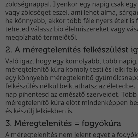
zöldségnappal. Ilyenkor egy napig csak egy
vagy zöldséget eszel, ami lehet alma, sárgar
ha könnyebb, akkor több féle nyers ételt is
teheted válassz bio élelmiszereket vagy vásá
megbízható termelőtől.
Való igaz, hogy egy komolyabb, több napig,
méregtelenítő kúra komoly testi és lelki felk
egy könnyebb méregtelenítő gyümölcsnapo
felkészülés nélkül beiktathatsz az életedbe.
nap pihentesd az emésztő szerveidet. Több
méregtelenítő kúra előtt mindenképpen bes
és készülj lelkiekben is.
A méregtelenítés nem jelent egyet a fogyók