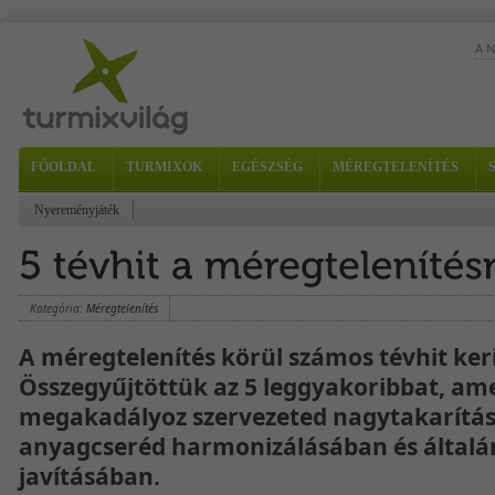
A 
FŐOLDAL
TURMIXOK
EGÉSZSÉG
MÉREGTELENÍTÉS
Nyereményjáték
csi
Nem
Kés
ebé
Kategória:
Méregtelenítés
A méregtelenítés körül számos tévhit ker
Összegyűjtöttük az 5 leggyakoribbat, ame
megakadályoz szervezeted nagytakarítá
anyagcseréd harmonizálásában és általá
javításában.