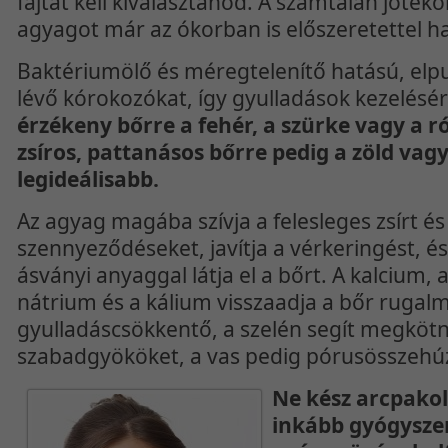
fajtát kell kiválasztanod. A számtalan jóték
agyagot már az ókorban is előszeretettel h
Baktériumölő és méregtelenítő hatású, elpu
lévő kórokozókat, így gyulladások kezelésére
érzékeny bőrre a fehér, a szürke vagy a r
zsíros, pattanásos bőrre pedig a zöld vagy
legideálisabb.
Az agyag magába szívja a felesleges zsírt és
szennyeződéseket, javítja a vérkeringést, é
ásványi anyaggal látja el a bőrt. A kalcium
nátrium és a kálium visszaadja a bőr rugalm
gyulladáscsökkentő, a szelén segít megkötn
szabadgyököket, a vas pedig pórusösszehú
Ne kész arcpakol
inkább gyógysze