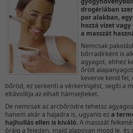
gyógynövénybol
drogériában szer
por alakban, egy
hozzá vizet vagy 
a masszát haszn
Nemcsak pakolás
bőrradírként is a
agyagot, ehhez k
őrölt alapanyagot 
keverve kend fel, 
bőröd, ez serkenti a vérkeringést, segíti a 
eltávolítja az elhalt hámsejteket.
De nemcsak az arcbőrödre tehetsz agyagos 
hanem akár a hajadra is, ugyanis ez
a term
hajhullás ellen is kiváló.
A masszát felkenés
óráig a fejeden, majd alaposan mosd le, és