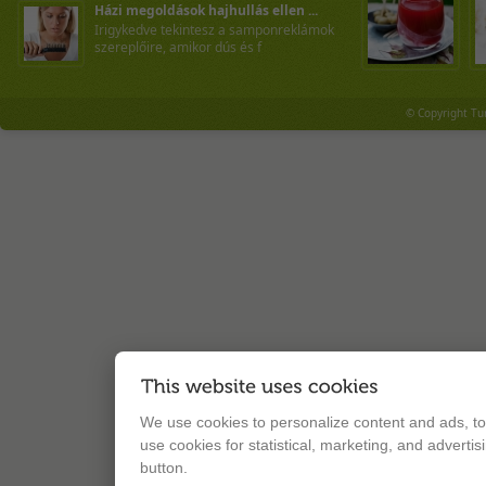
Házi megoldások hajhullás ellen ...
Irigykedve tekintesz a samponreklámok
szereplőire, amikor dús és f
© Copyright Tu
We use cookies to personalize content and ads, to 
use cookies for statistical, marketing, and adverti
button.