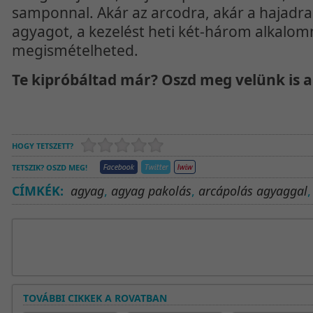
samponnal. Akár az arcodra, akár a hajadra
agyagot, a kezelést heti két-három alkalom
megismételheted.
Te kipróbáltad már? Oszd meg velünk is a
HOGY TETSZETT?
TETSZIK? OSZD MEG!
CÍMKÉK:
agyag
,
agyag pakolás
,
arcápolás agyaggal
TOVÁBBI CIKKEK A ROVATBAN