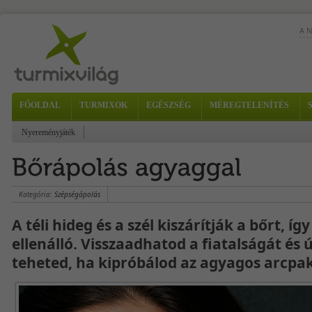
A 
Iga
ana
sze
FŐOLDAL
TURMIXOK
EGÉSZSÉG
MÉREGTELENÍTÉS
Nyereményjáték
Nyu
kav
-...
Kategória:
Szépségápolás
A téli hideg és a szél kiszárítják a bőrt, íg
ellenálló. Visszaadhatod a fiatalságát és
teheted, ha kipróbálod az agyagos arcpak