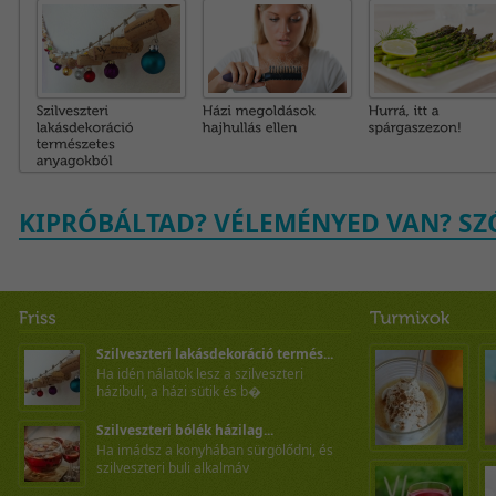
KIPRÓBÁLTAD? VÉLEMÉNYED VAN? SZÓ
Szilveszteri lakásdekoráció termés...
Ha idén nálatok lesz a szilveszteri
házibuli, a házi sütik és b�
Szilveszteri bólék házilag...
Ha imádsz a konyhában sürgölődni, és
szilveszteri buli alkalmáv