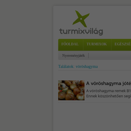
FŐOLDAL
TURMIXOK
EGÉSZSÉ
Nyereményjáték
Találatok: vöröshagyma
A vöröshagyma remek B1-, B
Ennek köszönhetően segíti