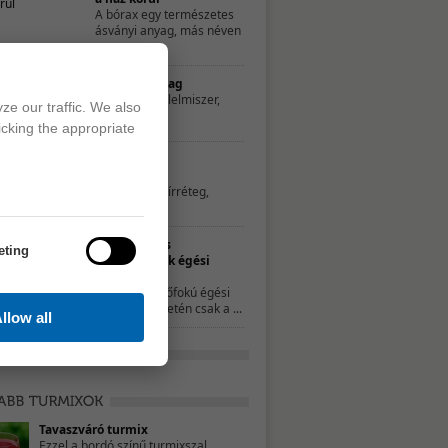
A bórax egy természetes
ásványi anyag, más néven
...
Egészséges majonéz házilag
A majonéz nagyon „sunyi” élelmiszer,
ze our traffic. We also
hiszen nem feltétlenül ...
icking the appropriate
Hatékony és természetes
zsíroldószerek
Az edények aljára ragadt zsírréteg,
illetve a főzés ...
Természetes
eting
gyógymódok égési
sérülésekre
A kisebb, elsőfokú égési
sérülések esetén csak a ...
llow all
Tavaszváró turmix
Ezzel a bordó színű turmixszal