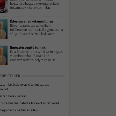
hozzájárulhatsz a méregtelenítési
folyamatok sikeréhez, mik�
Édes-savanyú vitaminforrás
Ebben a zamatos turmixban
tökéletesen harmonizál egymással a
sárgarépa édes íze a kivi savan
Emésztéssegitő turmix
Ez a finom narancsszínű turmix igazi
vitaminbomba, ráadásul az
emésztésedet is helyre rakja. P
eszteri lakásdekoráció természetes
okból
szteri bólék házilag
, mire használhatod a bóraxot a ház körül
megoldások hajhullás ellen