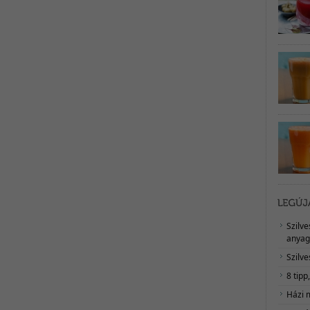
Szilv
anyag
Szilve
8 tipp
Házi 