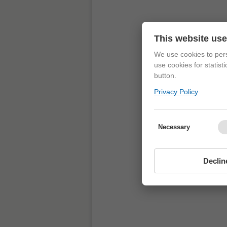
This website us
We use cookies to pers
use cookies for statist
button.
Privacy Policy
Necessary
Declin