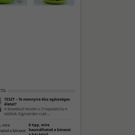
TESZT – Te mennyire élsz egészséges
életet?
A következő tesztet a 21napalatt.hu-n
találtuk. Egyszerűen csak ...
8 tipp, mire
használhatod a bóraxot
a ház körül