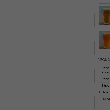
Szilv
anyag
Szilve
8 tipp
Házi 
Hurrá,