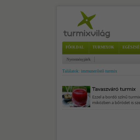
FŐOLDAL
TURMIXOK
EGÉSZSÉ
Nyereményjáték
Találatok: immunerőstő turmix
Ezzel a bordó színű turmi
miközben a bőrödet is sze