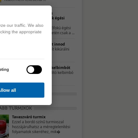
Természetes
gyógymódok égési
sérülésekre
ze our traffic. We also
A kisebb, elsőfokú égési
icking the appropriate
sérülések esetén csak a ...
10 ok, amiért érdemes teát innod
A tea nemcsak a náthát segít kikúrálni
forró, ...
Ezért egyél rendszeresen kelbimbót
eting
Az apró káposztához hasonlító kelbimbó
sok vitamint és ...
llow all
Tavaszváró turmix
Ezzel a bordó színű turmixszal
hozzájárulhatsz a méregtelenítési
folyamatok sikeréhez, mik�