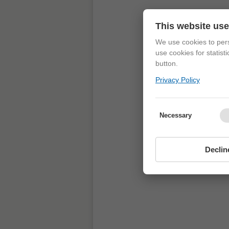
This website us
We use cookies to pers
use cookies for statist
button.
Privacy Policy
Necessary
Declin