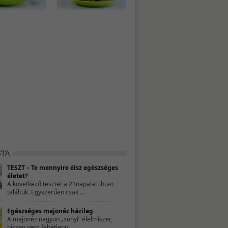
TESZT – Te mennyire élsz egészséges
életet?
A következő tesztet a 21napalatt.hu-n
találtuk. Egyszerűen csak ...
Egészséges majonéz házilag
A majonéz nagyon „sunyi” élelmiszer,
hiszen nem feltétlenül ...