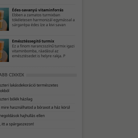
Édes-savanyú vitaminforrás
Ebben a zamatos turmixban
tökéletesen harmonizál egymással a
sárgarépa édes íze a kivi savan
Emésztéssegitő turmix
Ez a finom narancsszínű turmix igazi
vitaminbomba, ráadásul az
emésztésedet is helyre rakja. P
eszteri lakásdekoráció természetes
okból
szteri bólék házilag
, mire használhatod a bóraxot a ház körül
megoldások hajhullás ellen
 itt a spárgaszezon!