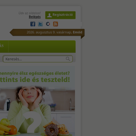
Üdv az oldalon!
Regisztráció
Belépés
2026. augusztus 9. vasárnap,
Emőd
is.
ÁS
rd
s