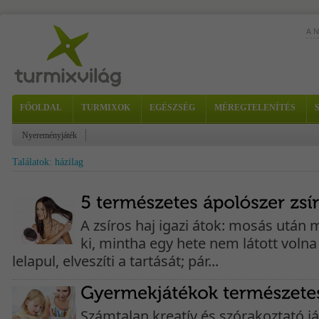
A 
Gon
FŐOLDAL
TURMIXOK
EGÉSZSÉG
MÉREGTELENÍTÉS
gyü
-...
Nyereményjáték
Találatok: házilag
A zsíros haj igazi átok: mosás után
ki, mintha egy hete nem látott voln
lelapul, elveszíti a tartását; pár...
Számtalan kreatív és szórakoztató já