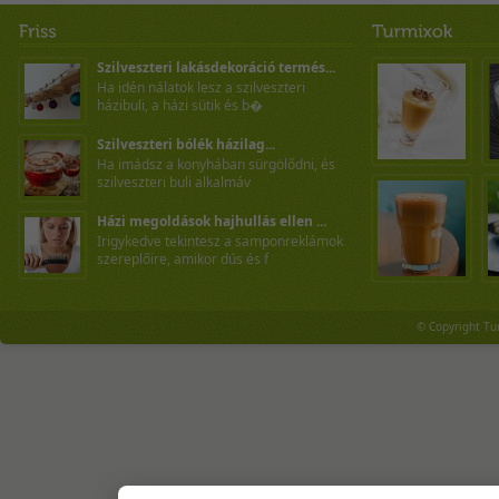
Szilveszteri lakásdekoráció termés...
Ha idén nálatok lesz a szilveszteri
házibuli, a házi sütik és b�
Szilveszteri bólék házilag...
Ha imádsz a konyhában sürgölődni, és
szilveszteri buli alkalmáv
Házi megoldások hajhullás ellen ...
Irigykedve tekintesz a samponreklámok
szereplőire, amikor dús és f
© Copyright Tu