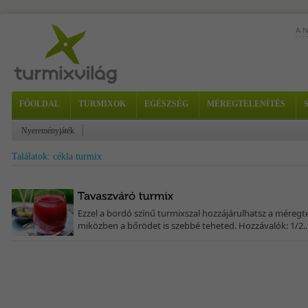
A 
Ez 
fá
térn
Hoz
FŐOLDAL
TURMIXOK
EGÉSZSÉG
MÉREGTELENÍTÉS
zab
Nyereményjáték
Találatok: cékla turmix
Ezzel a bordó színű turmixszal hozzájárulhatsz a méregte
miközben a bőrödet is szebbé teheted. Hozzávalók: 1/2..