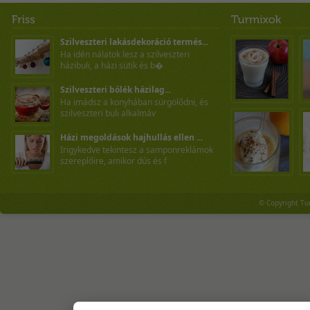
Szilveszteri lakásdekoráció termés...
Ha idén nálatok lesz a szilveszteri
házibuli, a házi sütik és b�
Szilveszteri bólék házilag...
Ha imádsz a konyhában sürgölődni, és
szilveszteri buli alkalmáv
Házi megoldások hajhullás ellen ...
Irigykedve tekintesz a samponreklámok
szereplőire, amikor dús és f
© Copyright Tu