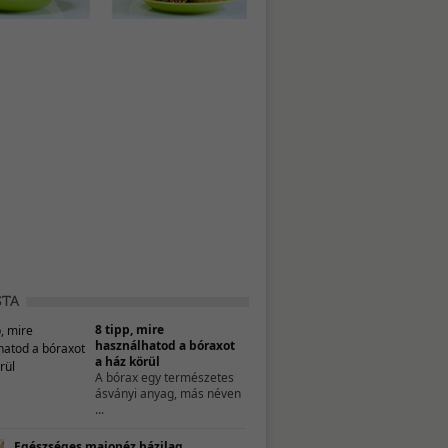
8 tipp, mire
használhatod a bóraxot
a ház körül
A bórax egy természetes
ásványi anyag, más néven
...
Egészséges majonéz házilag