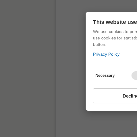
This website us
We use cookies to pers
use cookies for statist
button.
Privacy Policy
Necessary
Declin