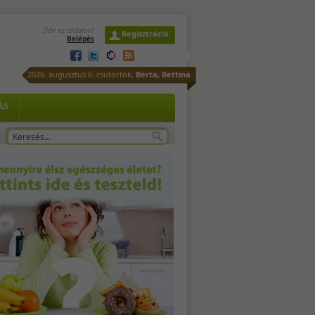
Üdv az oldalon!
Regisztráció
Belépés
2026. augusztus 6. csütörtök,
Berta, Bettina
is.
ÁS
 A