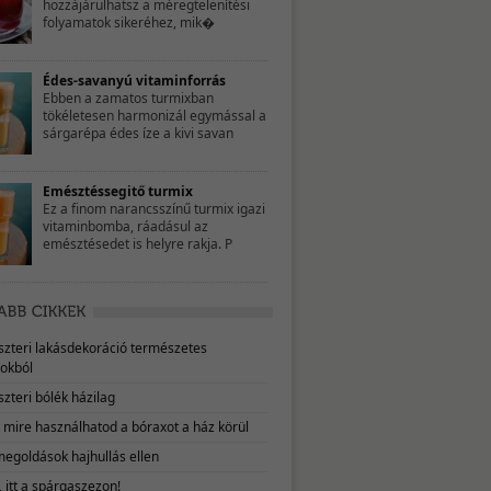
hozzájárulhatsz a méregtelenítési
folyamatok sikeréhez, mik�
Édes-savanyú vitaminforrás
Ebben a zamatos turmixban
tökéletesen harmonizál egymással a
sárgarépa édes íze a kivi savan
Emésztéssegitő turmix
Ez a finom narancsszínű turmix igazi
vitaminbomba, ráadásul az
emésztésedet is helyre rakja. P
eszteri lakásdekoráció természetes
okból
szteri bólék házilag
, mire használhatod a bóraxot a ház körül
megoldások hajhullás ellen
 itt a spárgaszezon!