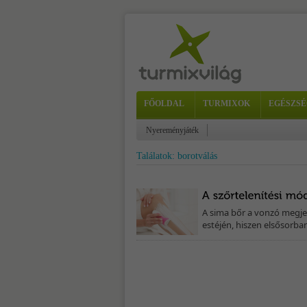
FŐOLDAL
TURMIXOK
EGÉSZSÉ
Nyereményjáték
Találatok: borotválás
A sima bőr a vonzó megjel
estéjén, hiszen elsősorba