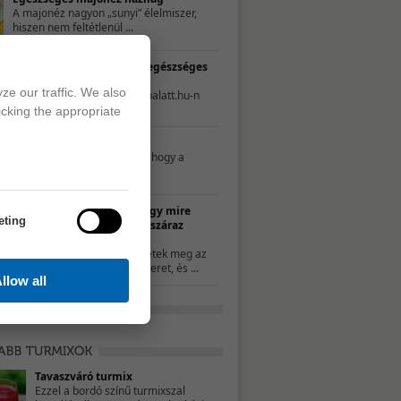
A majonéz nagyon „sunyi” élelmiszer,
hiszen nem feltétlenül ...
TESZT – Te mennyire élsz egészséges
életet?
ze our traffic. We also
A következő tesztet a 21napalatt.hu-n
találtuk. Egyszerűen csak ...
icking the appropriate
Mit nassoljon a gyerek?
Néhány szülő úgy gondolja, hogy a
nassolás rosszat ...
10 ötlet, hogy mire
eting
használd a száraz
kenyeret
Ha nem ettétek meg az
összes kenyeret, és ...
llow all
Tavaszváró turmix
Ezzel a bordó színű turmixszal