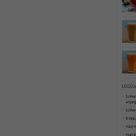
Szilv
anyag
Szilve
8 tipp
Házi 
Hurrá,