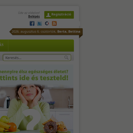
Üdv az oldalon!
Regisztráció
Belépés
őre
2026. augusztus 6. csütörtök,
Berta, Bettina
ÁS
-
n-
ütt