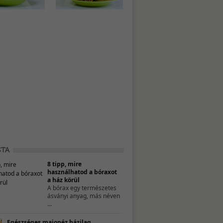
8 tipp, mire
használhatod a bóraxot
a ház körül
A bórax egy természetes
ásványi anyag, más néven
...
Egészséges majonéz házilag