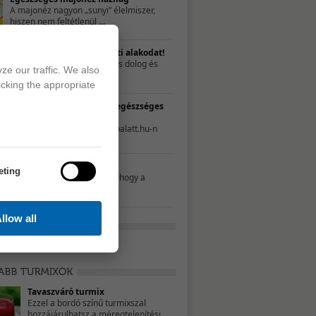
A majonéz nagyon „sunyi” élelmiszer,
hiszen nem feltétlenül ...
Nyerd vissza a szülés előtti alakodat!
A gyermekáldás fantasztikus dolog és
ze our traffic. We also
talán az egyik ...
icking the appropriate
TESZT – Te mennyire élsz egészséges
életet?
A következő tesztet a 21napalatt.hu-n
találtuk. Egyszerűen csak ...
Mit nassoljon a gyerek?
eting
Néhány szülő úgy gondolja, hogy a
nassolás rosszat ...
llow all
Tavaszváró turmix
Ezzel a bordó színű turmixszal
hozzájárulhatsz a méregtelenítési