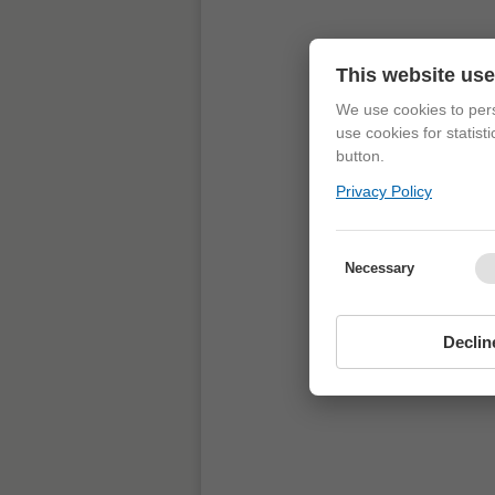
This website us
We use cookies to pers
use cookies for statist
button.
Privacy Policy
Necessary
Declin