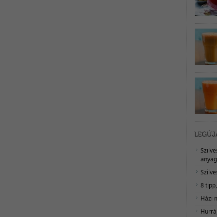
Szilv
anyag
Szilve
8 tipp
Házi 
Hurrá,