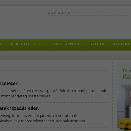
A NAP KEDVENCEI
A káposztát régen a "szegény ember
orvosának" nevezték. A káposztalé els
furcsának tűnhet, de a karakteres...
G
MÉREGTELENÍTÉS
SZÉPSÉGÁPOLÁS
GYEREK
HÁZTART
Magas C-vitamintartalmú
immunerősítő ital, egy kis
tormával és gyömbérrel fűszerezve. - Hozzávalók: 
4...
Ennek az turmixnak az összetevői külö
külön is nagyon jó méregtelenítők. Egy
pedig még hatásosabbak. -...
 kellemetlenséget (testszag, sötét foltok a ruhán) okoz, a bolti
iszont rengeteg mesterséges...
enség, fontos szerepet játszik a test optimális
ásában és a méregtelenítésben. Vannak azonban...