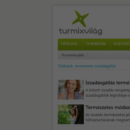
FŐOLDAL
TURMIXOK
EGÉSZSÉ
Nyereményjáték
Találatok: természetes izzadásgátlás
A túlzott izzadás rengeteg
izzadásgátlók legtöbbje v
Az izzadás természetes jel
hőháztartásának megtart