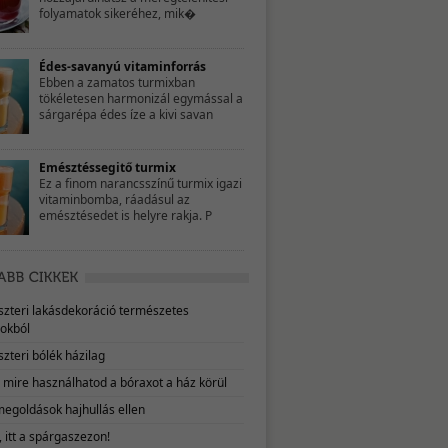
folyamatok sikeréhez, mik�
Édes-savanyú vitaminforrás
Ebben a zamatos turmixban
tökéletesen harmonizál egymással a
sárgarépa édes íze a kivi savan
Emésztéssegitő turmix
Ez a finom narancsszínű turmix igazi
vitaminbomba, ráadásul az
emésztésedet is helyre rakja. P
eszteri lakásdekoráció természetes
okból
szteri bólék házilag
, mire használhatod a bóraxot a ház körül
megoldások hajhullás ellen
 itt a spárgaszezon!