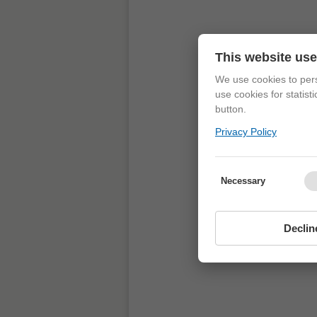
This website us
We use cookies to pers
use cookies for statist
button.
Privacy Policy
Necessary
Declin