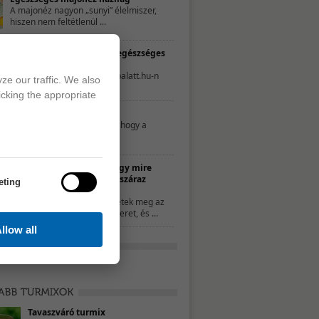
A majonéz nagyon „sunyi” élelmiszer,
hiszen nem feltétlenül ...
TESZT – Te mennyire élsz egészséges
életet?
A következő tesztet a 21napalatt.hu-n
ze our traffic. We also
találtuk. Egyszerűen csak ...
icking the appropriate
Mit nassoljon a gyerek?
Néhány szülő úgy gondolja, hogy a
nassolás rosszat ...
10 ötlet, hogy mire
használd a száraz
eting
kenyeret
Ha nem ettétek meg az
összes kenyeret, és ...
llow all
Tavaszváró turmix