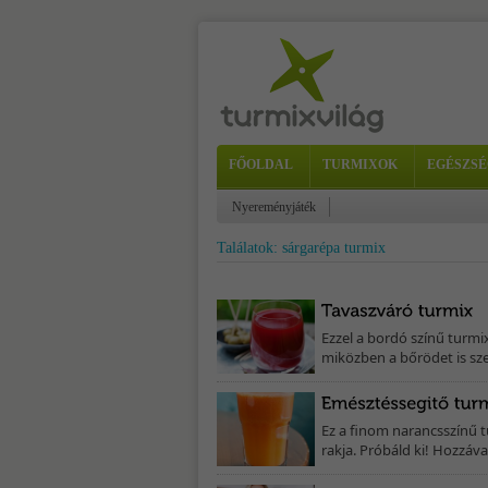
FŐOLDAL
TURMIXOK
EGÉSZSÉ
Nyereményjáték
Találatok: sárgarépa turmix
Ezzel a bordó színű turmi
miközben a bőrödet is sze
Ez a finom narancsszínű t
rakja. Próbáld ki! Hozzáva