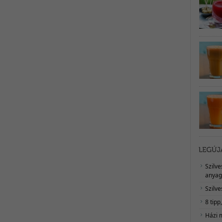
Szilv
anyag
Szilve
8 tipp
Házi 