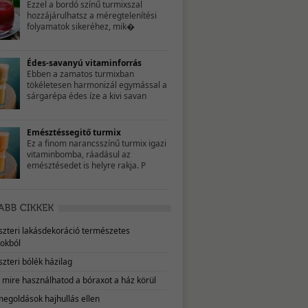
Ezzel a bordó színű turmixszal
hozzájárulhatsz a méregtelenítési
folyamatok sikeréhez, mik�
Édes-savanyú vitaminforrás
Ebben a zamatos turmixban
tökéletesen harmonizál egymással a
sárgarépa édes íze a kivi savan
Emésztéssegitő turmix
Ez a finom narancsszínű turmix igazi
vitaminbomba, ráadásul az
emésztésedet is helyre rakja. P
eszteri lakásdekoráció természetes
okból
szteri bólék házilag
, mire használhatod a bóraxot a ház körül
megoldások hajhullás ellen