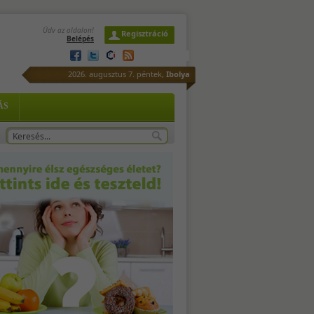
Üdv az oldalon!
Regisztráció
Belépés
n-
ütt
2026. augusztus 7. péntek,
Ibolya
ÁS
za
és