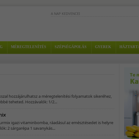
A NAP KEDVENCEI
Ennek az turmixnak az összetevői külö
külön is nagyon jó méregtelenítők. Egy
pedig még hatásosabbak. -...
A gyerekek
G
MÉREGTELENÍTÉS
SZÉPSÉGÁPOLÁS
GYEREK
HÁZTART
immunrendszeres
nehezebben védekezik a
megfázások és az influen
ellen. Az első tünetek megjelenésekor...
Ez a finom ital tele van vitaminokkal,
ásványi anyagokkal, rendkívül tápláló 
energetizáló. - Hozzávalók: - 3...
xszal hozzájárulhatsz a méregtelenítési folyamatok sikeréhez,
bbé teheted. Hozzávalók: 1/2...
urmix igazi vitaminbomba, ráadásul az emésztésedet is helyre
lók: 2 sárgarépa 1 savanykás...