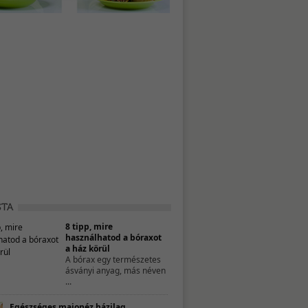
8 tipp, mire
használhatod a bóraxot
a ház körül
A bórax egy természetes
ásványi anyag, más néven
...
Egészséges majonéz házilag