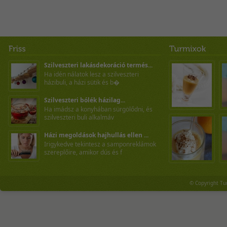
Szilveszteri lakásdekoráció termés...
Ha idén nálatok lesz a szilveszteri
házibuli, a házi sütik és b�
Szilveszteri bólék házilag...
Ha imádsz a konyhában sürgölődni, és
szilveszteri buli alkalmáv
Házi megoldások hajhullás ellen ...
Irigykedve tekintesz a samponreklámok
szereplőire, amikor dús és f
© Copyright Tu