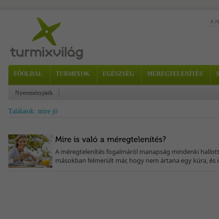
A 
Alm
fri
a...
FŐOLDAL
TURMIXOK
EGÉSZSÉG
MÉREGTELENÍTÉS
Nyereményjáték
Találatok: mire jó
A méregtelenítés fogalmáról manapság mindenki hallott
másokban felmerült már, hogy nem ártana egy kúra, és i