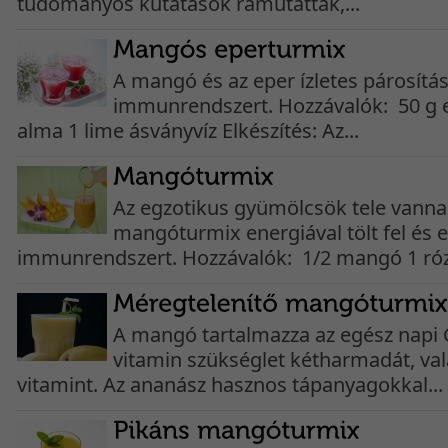
tudományos kutatások rámutattak,...
A mangó és az eper ízletes párosítása 
immunrendszert. Hozzávalók: 50 g 
alma 1 lime ásványvíz Elkészítés: Az...
Az egzotikus gyümölcsök tele vanna
mangóturmix energiával tölt fel és er
immunrendszert. Hozzávalók: 1/2 mangó 1 rózs
A mangó tartalmazza az egész napi C
vitamin szükséglet kétharmadát, val
vitamint. Az ananász hasznos tápanyagokkal...