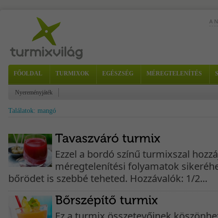
A 
FŐOLDAL
TURMIXOK
EGÉSZSÉG
MÉREGTELENÍTÉS
a k
Nyereményjáték
Nag
Találatok: mangó
Hoz
Elk
Ezzel a bordó színű turmixszal hozzá
méregtelenítési folyamatok sikeréh
bőrödet is szebbé teheted. Hozzávalók: 1/2...
Ez a turmix összetevőinek köszönhe