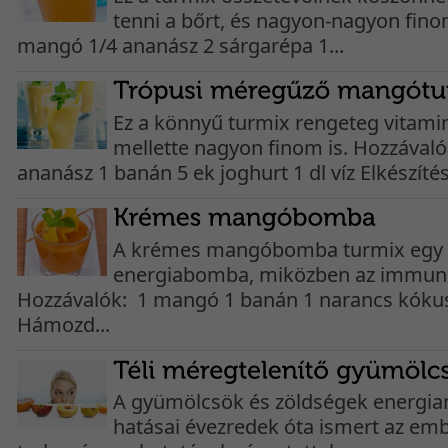
tenni a bőrt, és nagyon-nagyon finom
mangó 1/4 ananász 2 sárgarépa 1...
Ez a könnyű turmix rengeteg vitamin
mellette nagyon finom is. Hozzával
ananász 1 banán 5 ek joghurt 1 dl víz Elkészítés
A krémes mangóbomba turmix egy 
energiabomba, miközben az immunren
Hozzávalók: 1 mangó 1 banán 1 narancs kókusz
Hámozd...
A gyümölcsök és zöldségek energia
hatásai évezredek óta ismert az emb