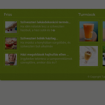
Szilveszteri lakásdekoráció termés...
Ha idén nálatok lesz a szilveszteri
házibuli, a házi sütik és b�
Szilveszteri bólék házilag...
Ha imádsz a konyhában sürgölődni, és
szilveszteri buli alkalmáv
Házi megoldások hajhullás ellen ...
Irigykedve tekintesz a samponreklámok
szereplőire, amikor dús és f
© Copyright Tu