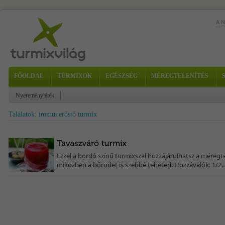
A 
Túl
zsí
ital
FŐOLDAL
TURMIXOK
EGÉSZSÉG
MÉREGTELENÍTÉS
Nyereményjáték
Találatok: immunerőstő turmix
hat
Hoz
Ezzel a bordó színű turmixszal hozzájárulhatsz a méregte
miközben a bőrödet is szebbé teheted. Hozzávalók: 1/2..