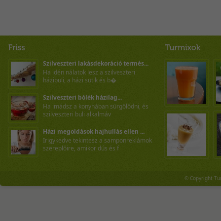
Szilveszteri lakásdekoráció termés...
Ha idén nálatok lesz a szilveszteri
házibuli, a házi sütik és b�
Szilveszteri bólék házilag...
Ha imádsz a konyhában sürgölődni, és
szilveszteri buli alkalmáv
Házi megoldások hajhullás ellen ...
Irigykedve tekintesz a samponreklámok
szereplőire, amikor dús és f
© Copyright Tu