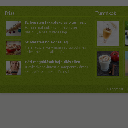
Szilveszteri lakásdekoráció termés...
Ha idén nálatok lesz a szilveszteri
házibuli, a házi sütik és b�
Szilveszteri bólék házilag...
Ha imádsz a konyhában sürgölődni, és
szilveszteri buli alkalmáv
Házi megoldások hajhullás ellen ...
Irigykedve tekintesz a samponreklámok
szereplőire, amikor dús és f
© Copyright Tu