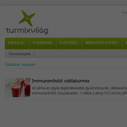
A 
FŐOLDAL
TURMIXOK
EGÉSZSÉG
MÉREGTELENÍTÉS
Nyereményjáték
gra
Találatok: energeto
Az alma az egyik legértékesebb gyümölcsünk, céklával k
immunerősítő. Hozzávalók: 1 cékla 2 alma 1/2 citrom Elké