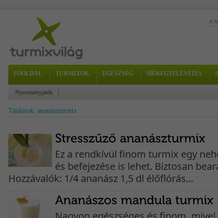
A 
FŐOLDAL
TURMIXOK
EGÉSZSÉG
MÉREGTELENÍTÉS
Nyereményjáték
Találatok: ananászturmix
Ez a rendkívül finom turmix egy ne
és befejezése is lehet. Biztosan bea
Hozzávalók: 1/4 ananász 1,5 dl élőflórás...
Nagyon egészséges és finom, mivel 