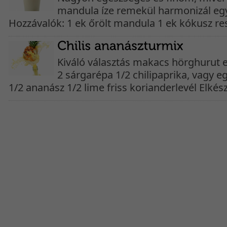
mandula íze remekül harmonizál eg
Hozzávalók: 1 ek őrölt mandula 1 ek kókusz res
Kiváló választás makacs hörghurut 
2 sárgarépa 1/2 chilipaprika, vagy eg
1/2 ananász 1/2 lime friss korianderlevél Elkészí