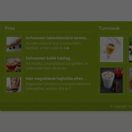
Szilveszteri lakásdekoráció termés...
Ha idén nálatok lesz a szilveszteri
házibuli, a házi sütik és b�
Szilveszteri bólék házilag...
Ha imádsz a konyhában sürgölődni, és
szilveszteri buli alkalmáv
Házi megoldások hajhullás ellen ...
Irigykedve tekintesz a samponreklámok
szereplőire, amikor dús és f
© Copyright Tu