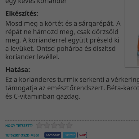
egy kevés koriander
Elkészítés:
Mosd meg a körtét és a sárgarépát. A
répát ne hámozd meg, csak dörzsöld
meg. A korianderrel együtt préseld ki
a levüket. Öntsd pohárba és díszítsd
koriander levéllel.
Hatása:
Ez a korianderes turmix serkenti a vérkering
támogatja az emésztőrendszert. Béta-karo
és C-vitaminban gazdag.
HOGY TETSZETT?
TETSZIK? OSZD MEG!