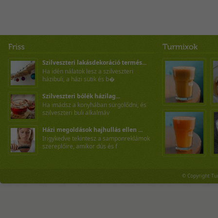
Szilveszteri lakásdekoráció termés...
Ha idén nálatok lesz a szilveszteri
házibuli, a házi sütik és b�
Szilveszteri bólék házilag...
Ha imádsz a konyhában sürgölődni, és
szilveszteri buli alkalmáv
Házi megoldások hajhullás ellen ...
Irigykedve tekintesz a samponreklámok
szereplőire, amikor dús és f
© Copyright Tu