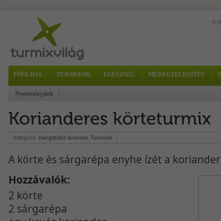
A 
FŐOLDAL
TURMIXOK
EGÉSZSÉG
MÉREGTELENÍTÉS
Nyereményjáték
Kategória:
Energetizáló turmixok
,
Turmixok
A körte és sárgarépa enyhe ízét a koriander
Hozzávalók:
2 körte
2 sárgarépa