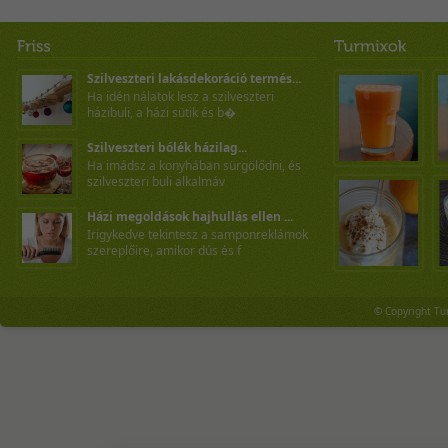
Szilveszteri lakásdekoráció termés...
Ha idén nálatok lesz a szilveszteri
házibuli, a házi sütik és b�
Szilveszteri bólék házilag...
Ha imádsz a konyhában sürgölődni, és
szilveszteri buli alkalmáv
Házi megoldások hajhullás ellen ...
Irigykedve tekintesz a samponreklámok
szereplőire, amikor dús és f
© Copyright Tu