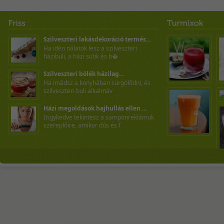
Szilveszteri lakásdekoráció termés...
Ha idén nálatok lesz a szilveszteri
házibuli, a házi sütik és b�
Szilveszteri bólék házilag...
Ha imádsz a konyhában sürgölődni, és
szilveszteri buli alkalmáv
Házi megoldások hajhullás ellen ...
Irigykedve tekintesz a samponreklámok
szereplőire, amikor dús és f