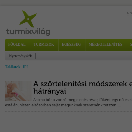
A 
FŐOLDAL
TURMIXOK
EGÉSZSÉG
MÉREGTELENÍTÉS
Nyereményjáték
Az 
Találatok: IPL
var
meg
A sima bőr a vonzó megjelenés része, főként egy nő eset
estéjén, hiszen elsősorban saját magunknak szeretnénk tetszeni....