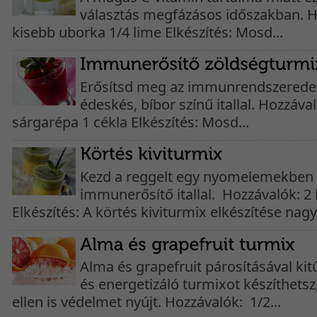
választás megfázásos időszakban. Ho
kisebb uborka 1/4 lime Elkészítés: Mosd...
Erősítsd meg az immunrendszeredet
édeskés, bíbor színű itallal. Hozzáva
sárgarépa 1 cékla Elkészítés: Mosd...
Kezd a reggelt egy nyomelemekben
immunerősítő itallal. Hozzávalók: 2 k
Elkészítés: A körtés kiviturmix elkészítése nagy
Alma és grapefruit párosításával kitű
és energetizáló turmixot készíthetsz
ellen is védelmet nyújt. Hozzávalók: 1/2...