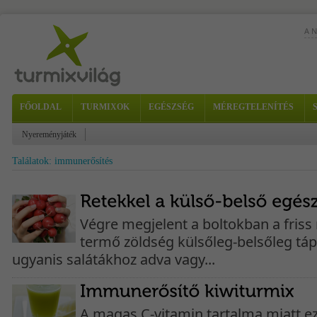
A 
FŐOLDAL
TURMIXOK
EGÉSZSÉG
MÉREGTELENÍTÉS
gör
Nyereményjáték
sze
Találatok: immunerősítés
Kés
sző
Végre megjelent a boltokban a friss 
termő zöldség külsőleg-belsőleg tápl
ugyanis salátákhoz adva vagy...
A magas C-vitamin tartalma miatt ez