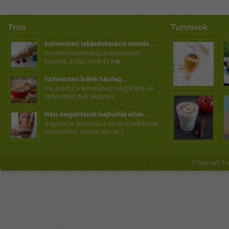
Szilveszteri lakásdekoráció termés...
Ha idén nálatok lesz a szilveszteri
házibuli, a házi sütik és b�
Szilveszteri bólék házilag...
Ha imádsz a konyhában sürgölődni, és
szilveszteri buli alkalmáv
Házi megoldások hajhullás ellen ...
Irigykedve tekintesz a samponreklámok
szereplőire, amikor dús és f
© Copyright Tu