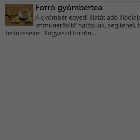
A gyömbér egyedi illatát adó illóolaj
immunerősítő hatásúak, segítenek tá
fertőzéseket. Fogyaszd forrón...