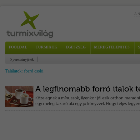
A 
FŐOLDAL
TURMIXOK
EGÉSZSÉG
MÉREGTELENÍTÉS
Nyereményjáték
Találatok: forró csoki
Közelegnek a mínuszok, ilyenkor jól esik otthon maradn
egy meleg takaró alá egy jó könyvvel. Hogy teljes legyen 