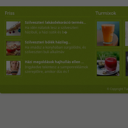
Szilveszteri lakásdekoráció termés...
Ha idén nálatok lesz a szilveszteri
házibuli, a házi sütik és b�
Szilveszteri bólék házilag...
Ha imádsz a konyhában sürgölődni, és
szilveszteri buli alkalmáv
Házi megoldások hajhullás ellen ...
Irigykedve tekintesz a samponreklámok
szereplőire, amikor dús és f
© Copyright Tu