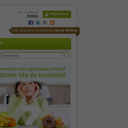
Üdv az oldalon!
Regisztráció
Belépés
-
2026. augusztus 6. csütörtök,
Berta, Bettina
ÁS
-
sd