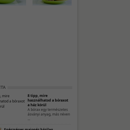
8 tipp, mire
használhatod a bóraxot
a ház körül
A bórax egy természetes
ásványi anyag, más néven
...
Egészséges majonéz házilag