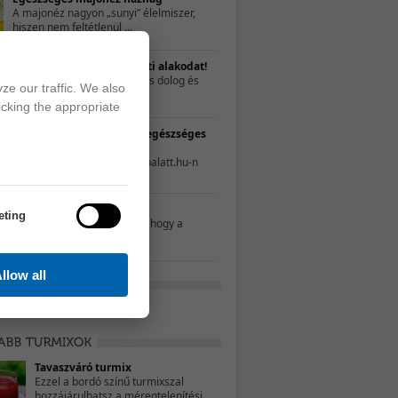
A majonéz nagyon „sunyi” élelmiszer,
hiszen nem feltétlenül ...
Nyerd vissza a szülés előtti alakodat!
A gyermekáldás fantasztikus dolog és
ze our traffic. We also
talán az egyik ...
icking the appropriate
TESZT – Te mennyire élsz egészséges
életet?
A következő tesztet a 21napalatt.hu-n
találtuk. Egyszerűen csak ...
Mit nassoljon a gyerek?
eting
Néhány szülő úgy gondolja, hogy a
nassolás rosszat ...
llow all
Tavaszváró turmix
Ezzel a bordó színű turmixszal
hozzájárulhatsz a méregtelenítési