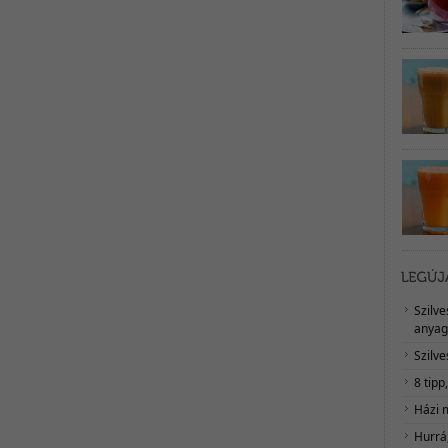
Szilv
anyag
Szilve
8 tipp
Házi 
Hurrá,