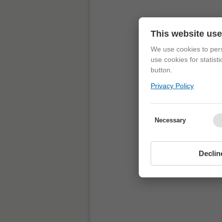
This website us
We use cookies to pers
use cookies for statist
button.
Privacy Policy
Necessary
Declin