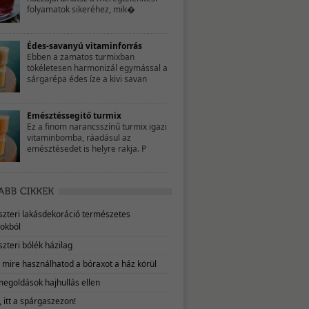
folyamatok sikeréhez, mik�
Édes-savanyú vitaminforrás
Ebben a zamatos turmixban
tökéletesen harmonizál egymással a
sárgarépa édes íze a kivi savan
Emésztéssegitő turmix
Ez a finom narancsszínű turmix igazi
vitaminbomba, ráadásul az
emésztésedet is helyre rakja. P
eszteri lakásdekoráció természetes
okból
szteri bólék házilag
, mire használhatod a bóraxot a ház körül
megoldások hajhullás ellen
 itt a spárgaszezon!