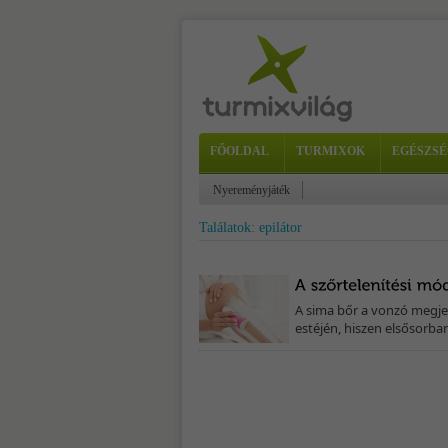
FŐOLDAL
TURMIXOK
EGÉSZSÉ
Nyereményjáték
Találatok: epilátor
A sima bőr a vonzó megjel
estéjén, hiszen elsősorba