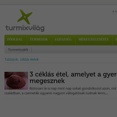
A 
Az 
er
vit
FŐOLDAL
TURMIXOK
EGÉSZSÉG
MÉREGTELENÍTÉS
Nyereményjáték
Találatok: céklás ételek
Biztosan te is nap mint nap sokat gondolkozol azon, mit f
családban, a csemeték ugyanis nagyon válogatósak tudnak lenni,...