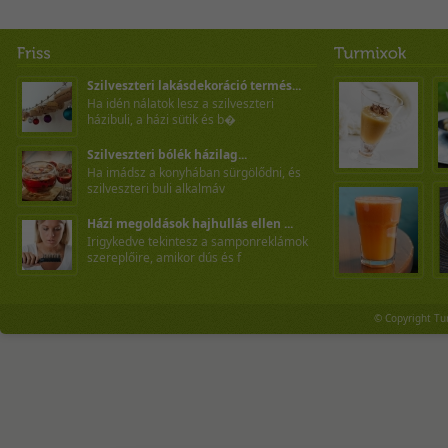
Szilveszteri lakásdekoráció termés...
Ha idén nálatok lesz a szilveszteri
házibuli, a házi sütik és b�
Szilveszteri bólék házilag...
Ha imádsz a konyhában sürgölődni, és
szilveszteri buli alkalmáv
Házi megoldások hajhullás ellen ...
Irigykedve tekintesz a samponreklámok
szereplőire, amikor dús és f
© Copyright Tu