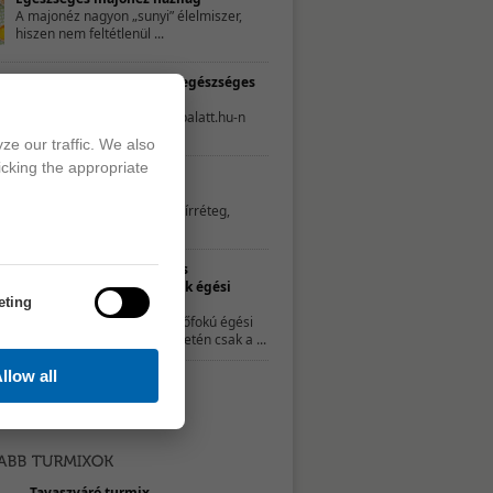
A majonéz nagyon „sunyi” élelmiszer,
hiszen nem feltétlenül ...
TESZT – Te mennyire élsz egészséges
életet?
A következő tesztet a 21napalatt.hu-n
találtuk. Egyszerűen csak ...
ze our traffic. We also
icking the appropriate
Hatékony és természetes
zsíroldószerek
Az edények aljára ragadt zsírréteg,
illetve a főzés ...
Természetes
gyógymódok égési
eting
sérülésekre
A kisebb, elsőfokú égési
sérülések esetén csak a ...
llow all
Tavaszváró turmix