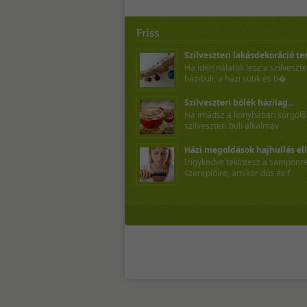
Szilveszteri lakásdekoráció te
Ha idén nálatok lesz a szilveszte
házibuli, a házi sütik és b�
Szilveszteri bólék házilag...
Ha imádsz a konyhában sürgölőd
szilveszteri buli alkalmáv
Házi megoldások hajhullás elle
Irigykedve tekintesz a sampon
szereplőire, amikor dús és f