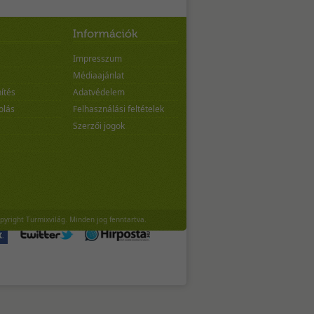
Impresszum
Médiaajánlat
ítés
Adatvédelem
olás
Felhasználási feltételek
Szerzői jogok
pyright Turmixvilág. Minden jog fenntartva.