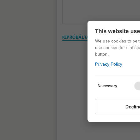
This website us
KIPRÓBÁLTAD? VÉLEMÉNYED VAN? S
We use cookies to pers
use cookies for statist
button.
Privacy Policy
Necessary
Declin