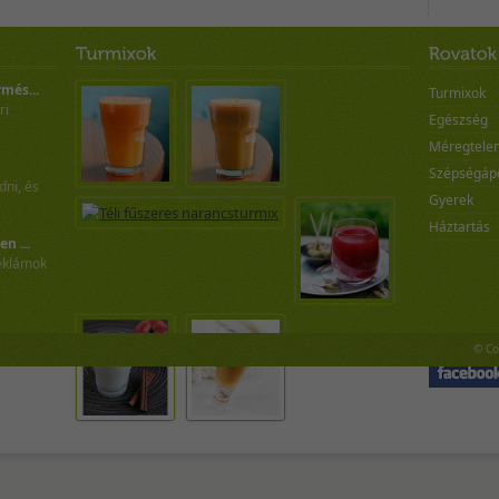
rmés...
Turmixok
ri
Egészség
Méregtelen
Szépségáp
ni, és
Gyerek
Háztartás
n ...
reklámok
Csatlakozz:
© Co