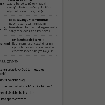
Ezzel a bordó színű turmixszal
hozzájárulhatsz a méregtelenítési
folyamatok sikeréhez, mik�
Édes-savanyú vitaminforrás
Ebben a zamatos turmixban
tökéletesen harmonizál egymással a
sárgarépa édes íze a kivi savan
Emésztéssegitő turmix
Ez a finom narancsszínű turmix
igazi vitaminbomba, ráadásul az
emésztésedet is helyre rakja. P
eszteri lakásdekoráció természetes
okból
szteri bólék házilag
, mire használhatod a bóraxot a ház körül
megoldások hajhullás ellen
 itt a spárgaszezon!