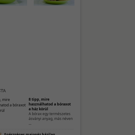
8 tipp, mire
használhatod a bóraxot
a ház körül
A bórax egy természetes
ásványi anyag, más néven
...
Egészséges majonéz házilag