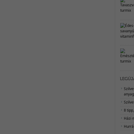
Szilv
anyag
Szilve
8 tipp
Házi 
Hurrá,