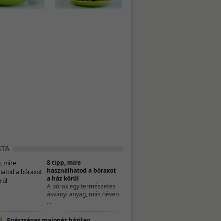
8 tipp, mire
használhatod a bóraxot
a ház körül
A bórax egy természetes
ásványi anyag, más néven
...
Egészséges majonéz házilag