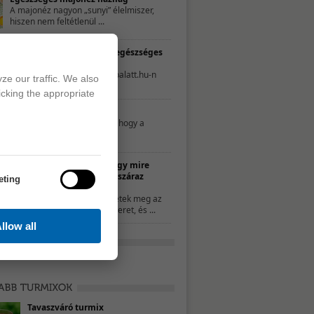
A majonéz nagyon „sunyi” élelmiszer,
hiszen nem feltétlenül ...
TESZT – Te mennyire élsz egészséges
életet?
A következő tesztet a 21napalatt.hu-n
ze our traffic. We also
találtuk. Egyszerűen csak ...
icking the appropriate
Mit nassoljon a gyerek?
Néhány szülő úgy gondolja, hogy a
nassolás rosszat ...
10 ötlet, hogy mire
használd a száraz
eting
kenyeret
Ha nem ettétek meg az
összes kenyeret, és ...
llow all
Tavaszváró turmix