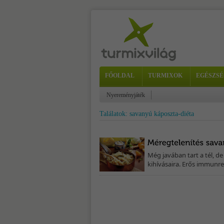
FŐOLDAL
TURMIXOK
EGÉSZSÉ
Nyereményjáték
Találatok: savanyú káposzta-diéta
Még javában tart a tél, 
kihívásaira. Erős immunre