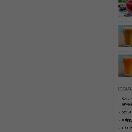
Szilv
anyag
Szilve
8 tipp
Házi 