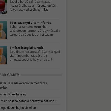
Ezzel a bordó színű turmixszal
hozzájárulhatsz a méregtelenítési
folyamatok sikeréhez, mik�
Édes-savanyú vitaminforrás
Ebben a zamatos turmixban
tökéletesen harmonizál egymással a
sárgarépa édes íze a kivi savan
Emésztéssegitő turmix
Ez a finom narancsszínű turmix igazi
vitaminbomba, ráadásul az
emésztésedet is helyre rakja. P
eszteri lakásdekoráció természetes
okból
szteri bólék házilag
, mire használhatod a bóraxot a ház körül
megoldások hajhullás ellen