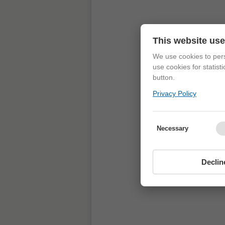
This website us
We use cookies to pers
use cookies for statist
button.
Privacy Policy
Necessary
Declin