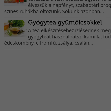
élvezzük a napfényt, szabadtéri pro
színes ruhákba öltözünk. Sokunk azonban...
A tea elkészítéséhez ízlésednek meg
gyógyteát használhatsz: kamilla, fo
édeskömény, citromfű, zsálya, csalán...