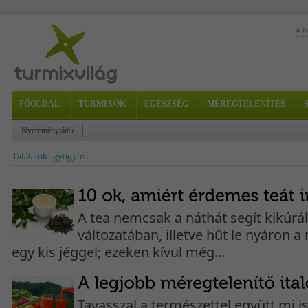
A 
FŐOLDAL
TURMIXOK
EGÉSZSÉG
MÉREGTELENÍTÉS
A 
sze
ki e
Nyereményjáték
Találatok: gyógytea
A tea nemcsak a náthát segít kikúrál
változatában, illetve hűt le nyáron 
egy kis jéggel; ezeken kívül még...
Tavasszal a természettel együtt mi 