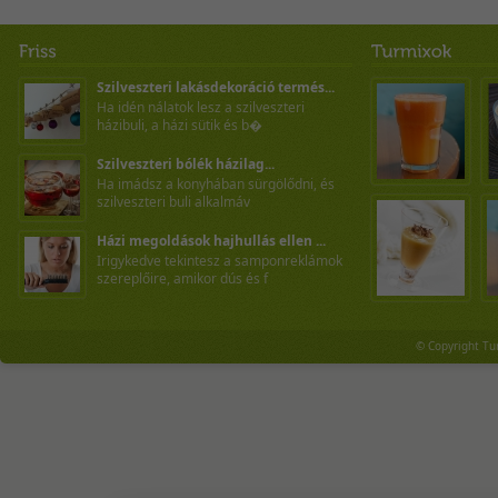
Szilveszteri lakásdekoráció termés...
Ha idén nálatok lesz a szilveszteri
házibuli, a házi sütik és b�
Szilveszteri bólék házilag...
Ha imádsz a konyhában sürgölődni, és
szilveszteri buli alkalmáv
Házi megoldások hajhullás ellen ...
Irigykedve tekintesz a samponreklámok
szereplőire, amikor dús és f
© Copyright Tu