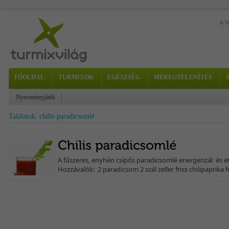
A 
FŐOLDAL
TURMIXOK
EGÉSZSÉG
MÉREGTELENÍTÉS
bel
Nyereményjáték
fino
Találatok: chilis paradicsomlé
A fűszeres, enyhén csípős paradicsomlé energetizál és é
Hozzávalók: 2 paradicsom 2 szál zeller friss chilipaprika 