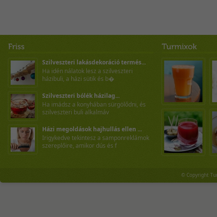
Szilveszteri lakásdekoráció termés...
Ha idén nálatok lesz a szilveszteri
házibuli, a házi sütik és b�
Szilveszteri bólék házilag...
Ha imádsz a konyhában sürgölődni, és
szilveszteri buli alkalmáv
Házi megoldások hajhullás ellen ...
Irigykedve tekintesz a samponreklámok
szereplőire, amikor dús és f
© Copyright Tu