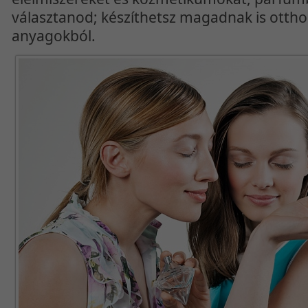
választanod; készíthetsz magadnak is otth
anyagokból.