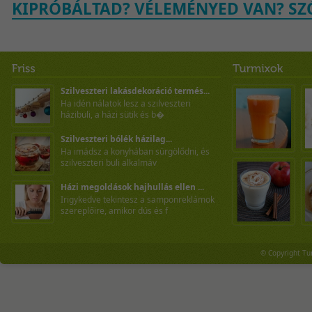
KIPRÓBÁLTAD? VÉLEMÉNYED VAN? SZÓ
Szilveszteri lakásdekoráció termés...
Ha idén nálatok lesz a szilveszteri
házibuli, a házi sütik és b�
Szilveszteri bólék házilag...
Ha imádsz a konyhában sürgölődni, és
szilveszteri buli alkalmáv
Házi megoldások hajhullás ellen ...
Irigykedve tekintesz a samponreklámok
szereplőire, amikor dús és f
© Copyright Tu