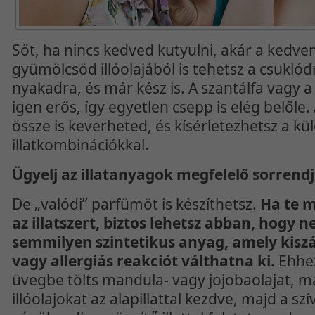
Sőt, ha nincs kedved kutyulni, akár a kedve
gyümölcsöd illóolajából is tehetsz a csuklód
nyakadra, és már kész is. A szantálfa vagy a 
igen erős, így egyetlen csepp is elég belőle. 
össze is keverheted, és kísérletezhetsz a k
illatkombinációkkal.
Ügyelj az illatanyagok megfelelő sorrend
De „valódi” parfümöt is készíthetsz.
Ha te m
az illatszert, biztos lehetsz abban, hogy 
semmilyen szintetikus anyag, amely kiszá
vagy allergiás reakciót válthatna ki.
Ehhez
üvegbe tölts mandula- vagy jojobaolajat, m
illóolajokat az alapillattal kezdve, majd a szívil