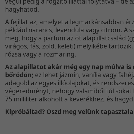
végül pedig a rögzítő illattal folytatva – de a
hagyhatod.
A fejillat az, amelyet a legmarkánsabban ér
például narancs, levendula vagy citrom. A sz
meg, hogy a parfüm az öt alap illatcsalád (
virágos, fás, zöld, keleti) melyikébe tartozik. 
rózsa vagy a rozmaring.
Az alapillatot akár még egy nap múlva is
bőrödön;
ez lehet jázmin, vanília vagy fahé
adagold az egyes illóolajokat, és rendszere
végeredményt, nehogy valamiből túl sokat h
75 milliliter alkoholt a keverékhez, és hagyd 
Kipróbáltad? Oszd meg velünk tapasztala