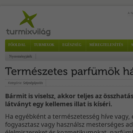
A 
FŐOLDAL
TURMIXOK
EGÉSZSÉG
MÉREGTELENÍTÉS
Hoz
Nyereményjáték
nar
Kategória:
Szépségápolás
Bármit is viselsz, akkor teljes az összhatá
látványt egy kellemes illat is kíséri.
Ha egyébként a természetesség híve vagy, 
fogyasztasz vagy használsz mesterséges ada
élelmiszereket és kozmetikumokat, parfümbő