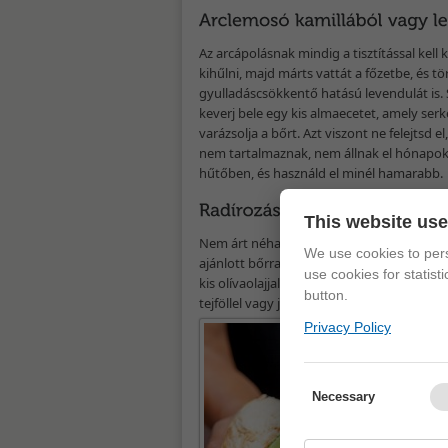
Az arcápolásnak mindig a tisztítással kell
kihűlni, majd márts vattát a főzetbe, és tö
gyulladáscsökkentő hatású levendulát is. S
keverj bele egy kis almaecetet, amely serke
varázsolja a bőrt. Azt viszont ne felejtsd
nem tartalmaznak, nem állnak el hónapokig
hűtőben, és használd el minél hamarabb.
This website us
Nem árt néha felfrissítened a bőrödet, és 
We use cookies to pers
ajánlott bőrradírt használnod. Ezt is kész
use cookies for statist
kis olívaolajjal, így radírozás közben tápl
button.
tejföllel vagy joghurttal keverd össze, ken
Privacy Policy
Arcp
Zsír
Necessary
éles
kész