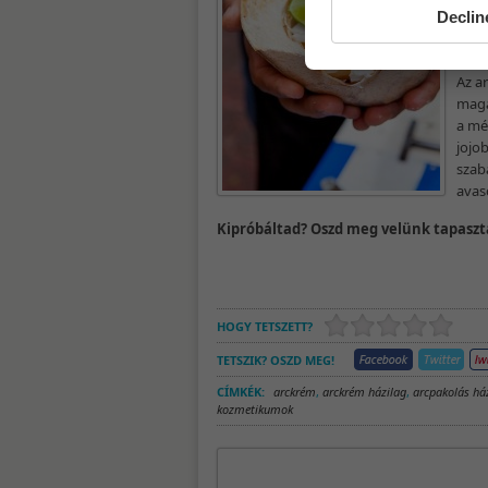
vagy
Declin
Az a
maga
a mé
jojob
szab
avaso
Kipróbáltad? Oszd meg velünk tapaszt
HOGY TETSZETT?
TETSZIK? OSZD MEG!
CÍMKÉK:
arckrém
,
arckrém házilag
,
arcpakolás há
kozmetikumok