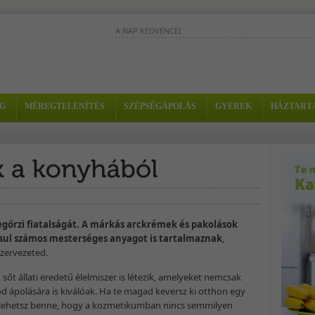
A NAP KEDVENCEI
Ez a turmix összetevőinek köszönhető
segít szebbé tenni a bőrt, és nagyon-
nagyon finom is. - Hozzávalók: - 1/2...
Ez a turmix trópusi
G
MÉREGTELENÍTÉS
SZÉPSÉGÁPOLÁS
GYEREK
HÁZTART
gyümölcsök csodás
keveréke, fogyókúra alatt i
fogyasztható. - Hozzávalók
1/2 papaja - 1...
Fekete ribizliből, cseresznyéből és
céklából meglepően finom és
immunerősítő turmixot készíthetünk. -..
egőrzi fiatalságát. A márkás arckrémek és pakolások
sul számos mesterséges anyagot is tartalmaznak
,
zervezeted.
t állati eredetű élelmiszer is létezik, amelyeket nemcsak
d ápolására is kiválóak. Ha te magad keversz ki otthon egy
s lehetsz benne, hogy a kozmetikumban nincs semmilyen