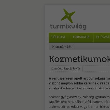
FŐOLDAL
TURMIXOK
EGÉSZSÉ
Nyereményjáték
Kategória:
Szépségápolás
A rendszeresen ápolt arcbőr sokáig m
viszont nagyon sokba kerülnek, ráadá
amelyekkel hosszú távon károsíthatod a s
Számos gyógynövény, zöldség, gyümölcs, ső
táplálékként használhatsz fel, hanem bőrö
arclemosót, pakolást vagy krémet, bizto