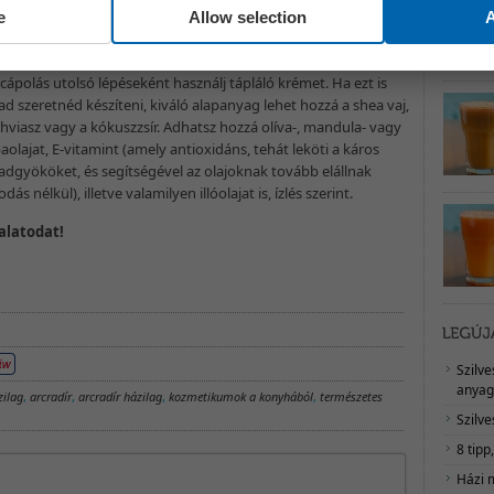
 almából.
e
Allow selection
A
rcápolás utolsó lépéseként használj tápláló krémet. Ha ezt is
d szeretnéd készíteni, kiváló alapanyag lehet hozzá a shea vaj,
hviasz vagy a kókuszzsír. Adhatsz hozzá olíva-, mandula- vagy
aolajat, E-vitamint (amely antioxidáns, tehát leköti a káros
adgyököket, és segítségével az olajoknak tovább elállnak
dás nélkül), illetve valamilyen illóolajat is, ízlés szerint.
alatodat!
Szilv
anyag
zilag
,
arcradír
,
arcradír házilag
,
kozmetikumok a konyhából
,
természetes
Szilve
8 tipp
Házi 