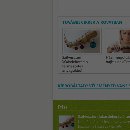
TOVÁBBI CIKKEK A ROVATBAN
KIPRÓBÁLTAD? VÉLEMÉNYED VAN? S
Szilveszteri lakásdekoráció te
Ha idén nálatok lesz a szilveszte
házibuli, a házi sütik és b�