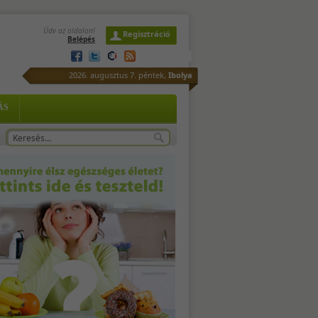
Üdv az oldalon!
Regisztráció
Belépés
en
2026. augusztus 7. péntek,
Ibolya
ÁS
s
: -
.