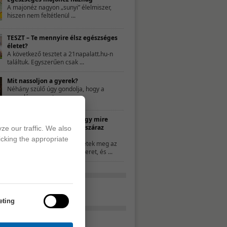
A majonéz nagyon „sunyi” élelmiszer,
hiszen nem feltétlenül ...
TESZT – Te mennyire élsz egészséges
életet?
A következő tesztet a 21napalatt.hu-n
találtuk. Egyszerűen csak ...
Mit nassoljon a gyerek?
Néhány szülő úgy gondolja, hogy a
nassolás rosszat ...
10 ötlet, hogy mire
használd a száraz
ze our traffic. We also
kenyeret
icking the appropriate
Ha nem ettétek meg az
összes kenyeret, és ...
eting
Tavaszváró turmix