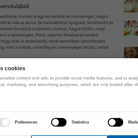
 kezdődnie. Forrázz le egy kis kamillát és rozmaringot, hagyd
röld át vele az arcod. De használhatsz nyugtató, fertőtlenítő és
zintén forrázd le a szárított növényt, hagyd kihűlni, majd
nti a vérkeringést, frissít, valamint feszessé és simává
 el, hogy ezek az arclemosók, mivel semmilyen tartósítószert
, mint a boltiak. Lehetőleg kis mennyiséget készíts, tartsd
es cookies
eltávolítanod az elhalt hámsejteket. Legfeljebb heti kétszer
onalize content and ads, to provide social media features, and to analy
íthetsz házilag. Durvább szemcséjű tengeri sót keverj össze egy
ical, marketing, and advertising purposes, which are only loaded after cl
álod is a bőrödet. Ha a só nagyon csíp, használj búzadarát:
d fel a bőrödre, majd ha rászáradt, dörzsöld le róla.
akolást szintén heti egy-két alkalommal érdemes használnod.
os bőrre a maszk alapanyagaként jó választás az agyag vagy az
Preferences
Statistics
Mark
ztő, száraz bőrre pedig a méz. De különböző gyümölcsökből is
íthetsz vitaminos, tápláló pakolást, például eperből, barackból