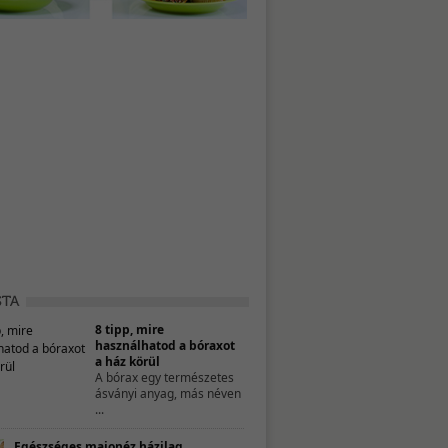
8 tipp, mire
használhatod a bóraxot
a ház körül
A bórax egy természetes
ásványi anyag, más néven
...
Egészséges majonéz házilag