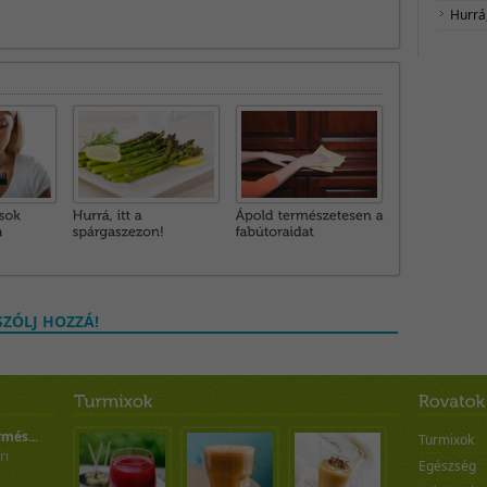
Hurrá,
ZÓLJ HOZZÁ!
rmés...
Turmixok
ri
Egészség