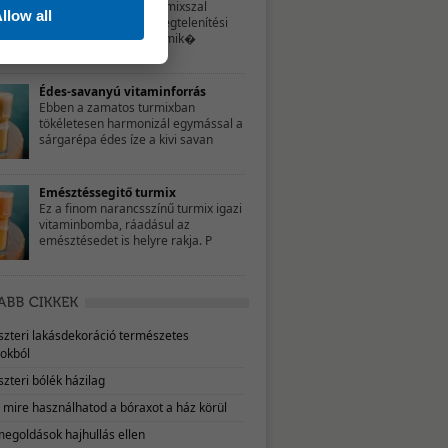
Ezzel a bordó színű turmixszal
llow all
hozzájárulhatsz a méregtelenítési
folyamatok sikeréhez, mik�
Édes-savanyú vitaminforrás
Ebben a zamatos turmixban
tökéletesen harmonizál egymással a
sárgarépa édes íze a kivi savan
Emésztéssegitő turmix
Ez a finom narancsszínű turmix igazi
vitaminbomba, ráadásul az
emésztésedet is helyre rakja. P
eszteri lakásdekoráció természetes
okból
szteri bólék házilag
, mire használhatod a bóraxot a ház körül
megoldások hajhullás ellen