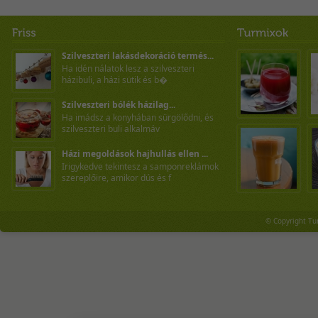
Szilveszteri lakásdekoráció termés...
Ha idén nálatok lesz a szilveszteri
házibuli, a házi sütik és b�
Szilveszteri bólék házilag...
Ha imádsz a konyhában sürgölődni, és
szilveszteri buli alkalmáv
Házi megoldások hajhullás ellen ...
Irigykedve tekintesz a samponreklámok
szereplőire, amikor dús és f
© Copyright Tu