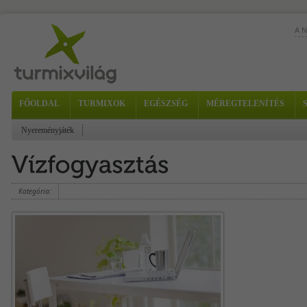
A 
A n
FŐOLDAL
TURMIXOK
EGÉSZSÉG
MÉREGTELENÍTÉS
sze
Nyereményjáték
Kategória: