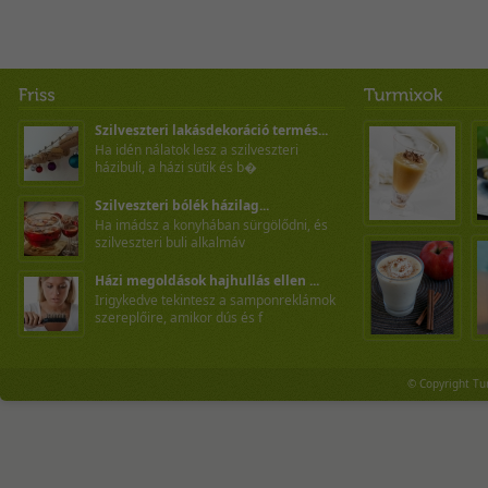
Szilveszteri lakásdekoráció termés...
Ha idén nálatok lesz a szilveszteri
házibuli, a házi sütik és b�
Szilveszteri bólék házilag...
Ha imádsz a konyhában sürgölődni, és
szilveszteri buli alkalmáv
Házi megoldások hajhullás ellen ...
Irigykedve tekintesz a samponreklámok
szereplőire, amikor dús és f
© Copyright Tu