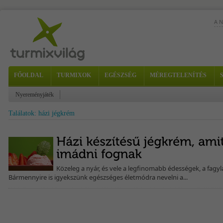
A 
FŐOLDAL
TURMIXOK
EGÉSZSÉG
MÉREGTELENÍTÉS
vit
Nyereményjáték
sze
Találatok: házi jégkrém
Közeleg a nyár, és vele a legfinomabb édességek, a fagyl
Bármennyire is igyekszünk egészséges életmódra nevelni a...