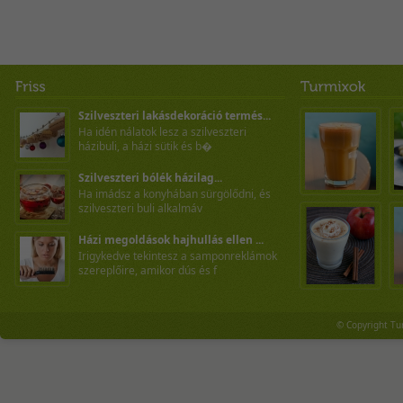
Szilveszteri lakásdekoráció termés...
Ha idén nálatok lesz a szilveszteri
házibuli, a házi sütik és b�
Szilveszteri bólék házilag...
Ha imádsz a konyhában sürgölődni, és
szilveszteri buli alkalmáv
Házi megoldások hajhullás ellen ...
Irigykedve tekintesz a samponreklámok
szereplőire, amikor dús és f
© Copyright Tu