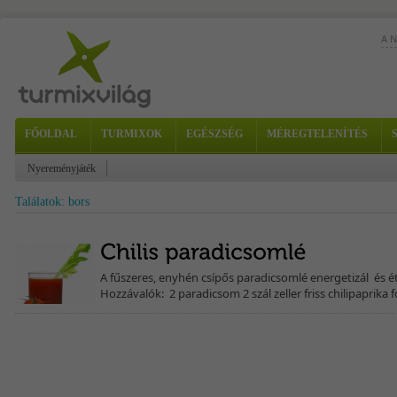
A 
Kés
FŐOLDAL
TURMIXOK
EGÉSZSÉG
MÉREGTELENÍTÉS
sző
Nyereményjáték
Találatok: bors
A fűszeres, enyhén csípős paradicsomlé energetizál és é
Hozzávalók: 2 paradicsom 2 szál zeller friss chilipaprika 