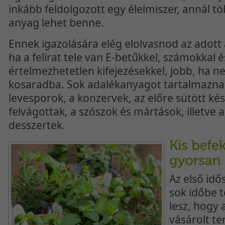
inkább feldolgozott egy élelmiszer, annál 
anyag lehet benne.
Ennek igazolására elég elolvasnod az adott 
ha a felirat tele van E-betűkkel, számokkal
értelmezhetetlen kifejezésekkel, jobb, ha n
kosaradba. Sok adalékanyagot tartalmazna
levesporok, a konzervek, az előre sütött kés
felvágottak, a szószok és mártások, illetve
desszertek.
Az első id
sok időbe 
lesz, hogy 
vásárolt t