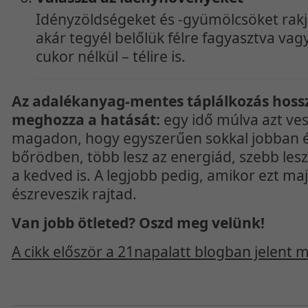
Idényzöldségeket és -gyümölcsöket rakj
akár tegyél belőlük félre fagyasztva vag
cukor nélkül – télire is.
Az adalékanyag-mentes táplálkozás hoss
meghozza a hatását:
egy idő múlva azt ve
magadon, hogy egyszerűen sokkal jobban 
bőrödben, több lesz az energiád, szebb lesz
a kedved is. A legjobb pedig, amikor ezt ma
észreveszik rajtad.
Van jobb ötleted? Oszd meg velünk!
A cikk először a 21napalatt blogban jelent 