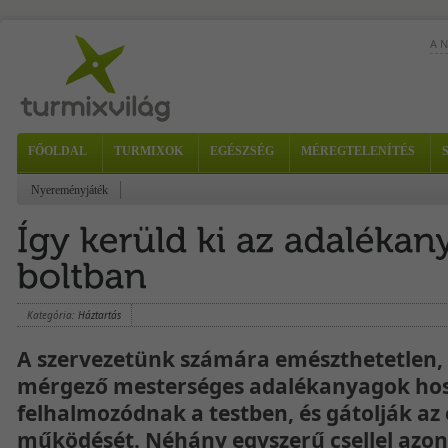
A 
FŐOLDAL
TURMIXOK
EGÉSZSÉG
MÉREGTELENÍTÉS
Alm
fri
a...
Nyereményjáték
Kategória:
Háztartás
A szervezetünk számára emészthetetlen, í
mérgező mesterséges adalékanyagok hos
felhalmozódnak a testben, és gátolják az
működését. Néhány egyszerű csellel azo