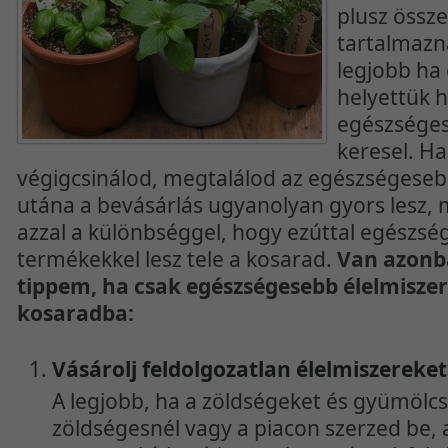
plusz össz
tartalmazn
legjobb ha 
helyettük 
egészséges
keresel. Ha
végigcsinálod, megtalálod az egészségesebb
utána a bevásárlás ugyanolyan gyors lesz, 
azzal a különbséggel, hogy ezúttal egészs
termékekkel lesz tele a kosarad.
Van azonb
tippem, ha csak egészségesebb élelmiszer
kosaradba:
Vásárolj feldolgozatlan élelmiszereket
A legjobb, ha a zöldségeket és gyümölc
zöldségesnél vagy a piacon szerzed be, 