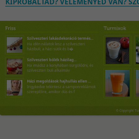
KIPRÓBÁLTAD? VÉLEMÉNYED VAN? SZÓ
Szilveszteri lakásdekoráció termés...
Ha idén nálatok lesz a szilveszteri
házibuli, a házi sütik és b�
Szilveszteri bólék házilag...
Ha imádsz a konyhában sürgölődni, és
szilveszteri buli alkalmáv
Házi megoldások hajhullás ellen ...
Irigykedve tekintesz a samponreklámok
szereplőire, amikor dús és f
© Copyright Tu