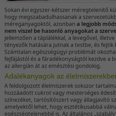
Sokan évi egyszer-kétszer méregtelenítő k
hogy megszabadulhassanak a szervezetük
méreganyagoktól, azonban
a legjobb móds
nem viszel be hasonló anyagokat a szerv
jellemzően a táplálékkal, a levegővel, illetve
tényezők hatására jutnak a testbe, és fejtik 
Számtalan egészségügyi problémát okozhat
fejfájástól és a fáradékonyságtól kezdve a
az allergián át az emésztési gondokig.
A feldolgozott élelmiszerek sokszor tartal
hozzáadott cukrot vagy mesterséges édesít
színezéket, tartósítószert vagy állagjavító s
amelyektől lehet, hogy esztétikusabbá váln
egészségtelenebbé is. Az általános „szabály