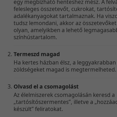
egy megbízható henteshez mész. A felv
felesleges összetevőt, cukrokat, tartósí
adalékanyagokat tartalmaznak. Ha visz
tudsz lemondani, akkor az összetevőket 
olyan, amelyikben a lehető legmagasab
színhústartalom.
Termeszd magad
Ha kertes házban élsz, a leggyakrabban
zöldségeket magad is megtermelheted.
Olvasd el a csomagolást
Az élelmiszerek csomagolásán keresd a
„tartósítószermentes”, illetve a „hozzáa
készült” feliratokat.