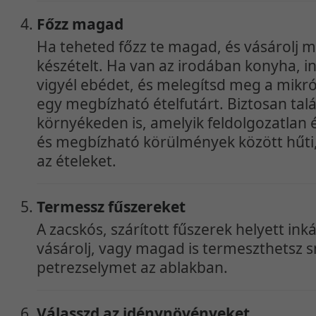
Főzz magad
Ha teheted főzz te magad, és vásárolj 
készételt. Ha van az irodában konyha, i
vigyél ebédet, és melegítsd meg a mikr
egy megbízható ételfutárt. Biztosan talá
környékeden is, amelyik feldolgozatlan 
és megbízható körülmények között hűti, t
az ételeket.
Termessz fűszereket
A zacskós, szárított fűszerek helyett in
vásárolj, vagy magad is termeszthetsz s
petrezselymet az ablakban.
Válasszd az idénynövényeket