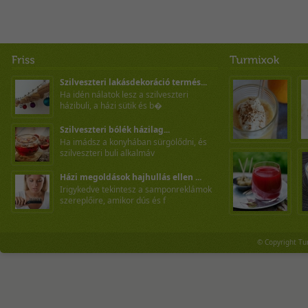
Szilveszteri lakásdekoráció termés...
Ha idén nálatok lesz a szilveszteri
házibuli, a házi sütik és b�
Szilveszteri bólék házilag...
Ha imádsz a konyhában sürgölődni, és
szilveszteri buli alkalmáv
Házi megoldások hajhullás ellen ...
Irigykedve tekintesz a samponreklámok
szereplőire, amikor dús és f
© Copyright Tu