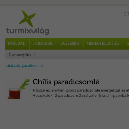
A 
FŐOLDAL
TURMIXOK
EGÉSZSÉG
MÉREGTELENÍTÉS
Nyereményjáték
1...
Találatok: paradicsomlé
A fűszeres, enyhén csípős paradicsomlé energetizál és é
Hozzávalók: 2 paradicsom 2 szál zeller friss chilipaprika 