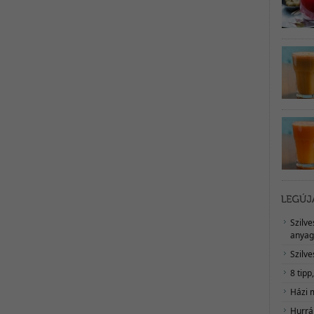
Szilv
anyag
Szilve
8 tipp
Házi 
Hurrá,