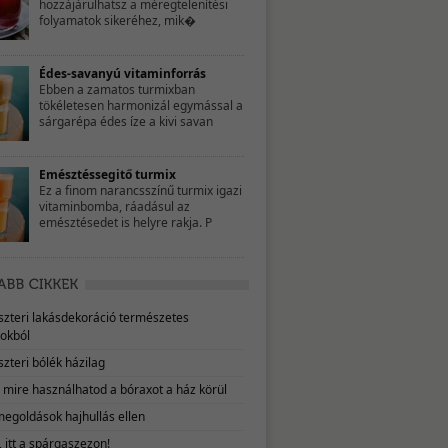
hozzájárulhatsz a méregtelenítési
folyamatok sikeréhez, mik�
Édes-savanyú vitaminforrás
Ebben a zamatos turmixban
tökéletesen harmonizál egymással a
sárgarépa édes íze a kivi savan
Emésztéssegitő turmix
Ez a finom narancsszínű turmix igazi
vitaminbomba, ráadásul az
emésztésedet is helyre rakja. P
eszteri lakásdekoráció természetes
okból
szteri bólék házilag
, mire használhatod a bóraxot a ház körül
megoldások hajhullás ellen
 itt a spárgaszezon!