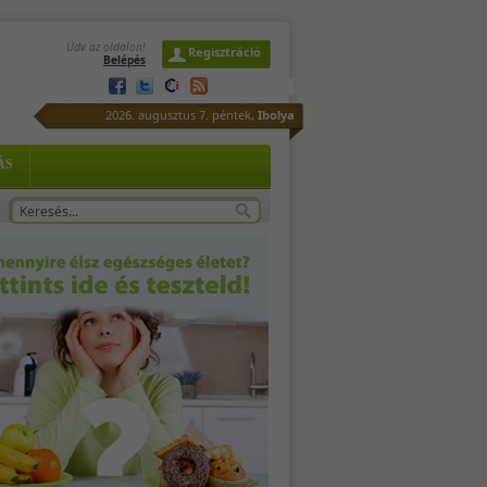
Üdv az oldalon!
Regisztráció
Belépés
2026. augusztus 7. péntek,
Ibolya
ÁS
-
tő