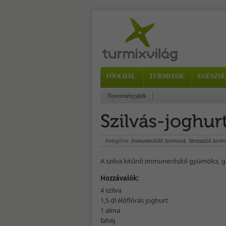
FŐOLDAL
TURMIXOK
EGÉSZSÉ
Nyereményjáték
Kategória:
Immunerősítő turmixok
,
Stresszűző turm
A szilva kitűnő immunerősítő gyümölcs, 
Hozzávalók:
4 szilva
1,5 dl élőflórás joghurt
1 alma
fahéj