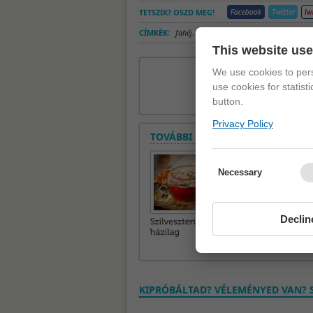
TETSZIK? OSZD MEG!
CÍMKÉK:
fahéj
,
immunerősítő turmix
,
joghurt
,
str
This website us
We use cookies to pers
use cookies for statist
button.
Privacy Policy
TOVÁBBI CIKKEK A ROVATBAN
Necessary
Declin
KIPRÓBÁLTAD? VÉLEMÉNYED VAN? S