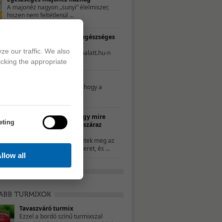
A majonéz nagyon „sunyi” élelmiszer,
hiszen nem feltétlenül ...
TESZT – Te mennyire élsz egészséges
életet?
ze our traffic. We also
A következő tesztet a 21napalatt.hu-n
találtuk. Egyszerűen csak ...
icking the appropriate
Mit nassoljon a gyerek?
Néhány szülő úgy gondolja, hogy a
nassolás rosszat ...
10 ötlet, hogy mire
eting
használd a száraz
kenyeret
Ha nem ettétek meg az
összes kenyeret, és ...
llow all
Tavaszváró turmix
Ezzel a bordó színű turmixszal