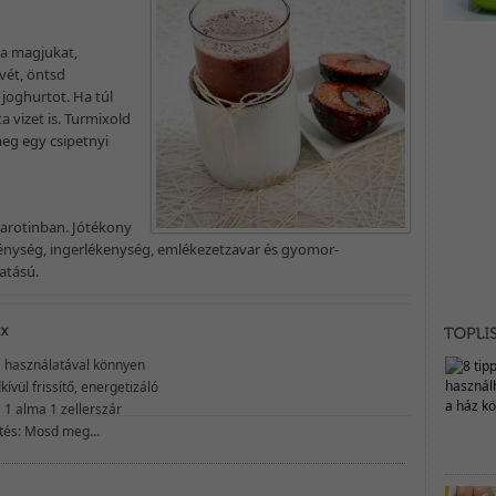
 a magjukat,
evét, öntsd
 joghurtot. Ha túl
a vizet is. Turmixold
eg egy csipetnyi
karotinban. Jótékony
énység, ingerlékenység, emlékezetzavar és gyomor-
atású.
 használatával könnyen
kívül frissítő, energetizáló
 1 alma 1 zellerszár
ítés: Mosd meg...