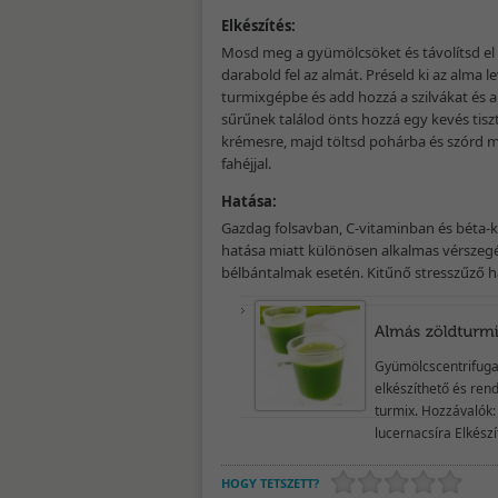
Elkészítés:
Mosd meg a gyümölcsöket és távolítsd el
darabold fel az almát. Préseld ki az alma l
turmixgépbe és add hozzá a szilvákat és a
sűrűnek találod önts hozzá egy kevés tiszt
krémesre, majd töltsd pohárba és szórd m
fahéjjal.
Hatása:
Gazdag folsavban, C-vitaminban és béta-
hatása miatt különösen alkalmas vérszeg
bélbántalmak esetén. Kitűnő stresszűző h
Gyümölcscentrifuga
elkészíthető és rend
turmix. Hozzávalók:
lucernacsíra Elkész
HOGY TETSZETT?