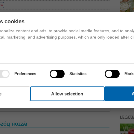
esszűző turmix
,
szilva
es cookies
onalize content and ads, to provide social media features, and to analy
ical, marketing, and advertising purposes, which are only loaded after cl
Preferences
Statistics
Mark
e
Allow selection
A
ZÓLJ HOZZÁ!