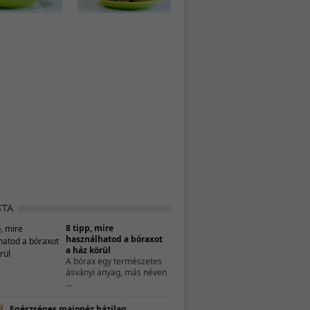
8 tipp, mire
használhatod a bóraxot
a ház körül
A bórax egy természetes
ásványi anyag, más néven
...
Egészséges majonéz házilag